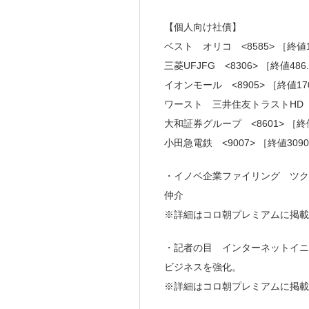
【個人向け社債】
ベスト オリコ <8585> ［終値1
三菱UFJFG <8306> ［終値486
イオンモール <8905> ［終値17
ワースト 三井住友トラストHD <8
大和証券グループ <8601> ［終値
小田急電鉄 <9007> ［終値309
・イノベ企業ファイリング ツクル
仲介
※詳細はコロ朝プレミアムに掲
・記者の目 インターネットイニシア
ビジネスを強化。
※詳細はコロ朝プレミアムに掲