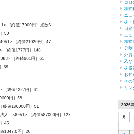
コロ
株式
ニュ
株・
> ［終値17900円］点数61
日経
］50
ニュ
株式
51> ［終値21020円］47
分割
 ［終値1777円］146
外資
8> ［終値901円］61
乙な
］39
株投
お知
その
リン
 ［終値4227円］61
9600円］58
2026
終値198000円］51
<8951> ［終値587000円］127
月
］45
1347.0円］26