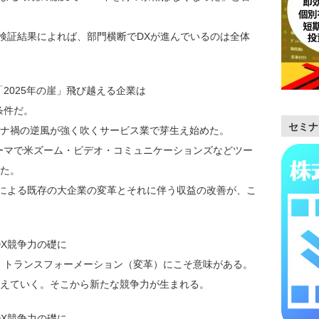
己検証結果によれば、部門横断でDXが進んでいるのは全体
2025年の崖」飛び越える企業は
条件だ。
セミナ
ナ禍の逆風が強く吹くサービス業で芽生え始めた。
ーマで米ズーム・ビデオ・コミュニケーションズなどツー
た。
Xによる既存の大企業の変革とそれに伴う収益の改善が、こ
DX競争力の礎に
、トランスフォーメーション（変革）にこそ意味がある。
えていく。そこから新たな競争力が生まれる。
DX競争力の礎に