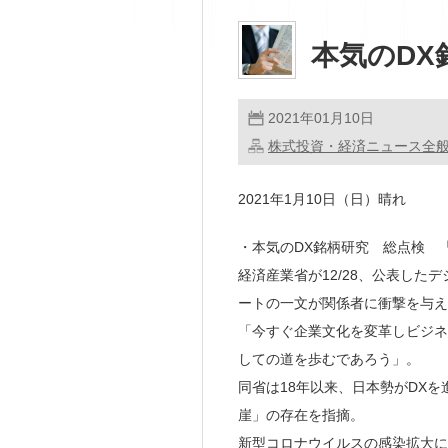
本気のDX
2021年01月10日
株式投資・経済ニュース全
2021年1月10日（日）晴れ
・本気のDX銘柄研究 総点検 「
経済産業省が12/28、公表した
ートの一文が関係者に衝撃を与え
「今すぐ企業文化を変革しビジネ
しての道を歩むであろう」。
同省は18年以来、日本勢がDXを
崖」の存在を指摘。
新型コロナウイルスの感染拡大に