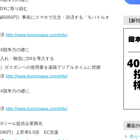
DXに取り組む
［終値5050円］事前にスマホで注文・決済する「モバイルオ
【新刊
載済
http://www.koronoasa.com/info/
DX競争力の礎に
入れ・物流にDXを導入する
730円］ガスボンベの使用量を遠隔でリアルタイムに把握
載済
http://www.koronoasa.com/info/
DX競争力の礎に
載済
http://www.koronoasa.com/info/
DXツール提供企業脚光
最近の
9690円］上昇率5.5倍 EC支援
売り