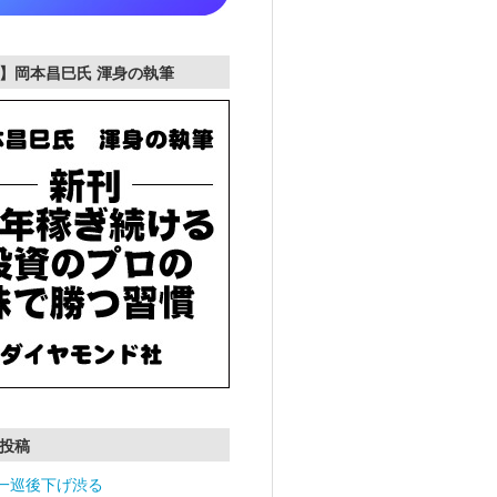
】岡本昌巳氏 渾身の執筆
投稿
一巡後下げ渋る