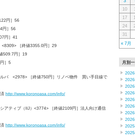
3
10
17
22円］56
24
.4円］56
31
07円］41
« 7月
309> ［終値3355.0円］29
509.7円］19
月別一
0円］5
202
バ <2978> ［終値750円］リノベ物件 買い手目線で
202
202
202
載済
http://www.koronoasa.com/info/
202
202
ティブ（IIJ）<3774> ［終値2109円］法人向け通信
202
202
載済
http://www.koronoasa.com/info/
202
202