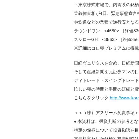
・東京株式市場で、内需系の銘柄
菅義偉首相が4日、緊急事態宣言
や鉄道などの業種で逆行安となる
ラウンドワン <4680> ［終値8
スシローGH <3563> ［終値356
※詳細はコロ朝プレミアムに掲
日経ヴェリタスを含め、日経新聞
そして産経新聞を元証券マンの目
ディトレード・スイングトレード
忙しい朝の時間と手間の短縮と費
こちらをクリック
http://www.kor
＜＜（株）アスリーム免責事項＞
● 本資料は、投資判断の参考と
特定の銘柄について投資勧誘を目
本資料言及した銘柄や投資戦略は