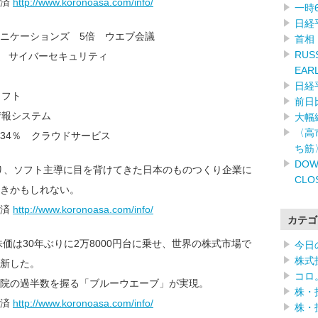
載済
http://www.koronoasa.com/info/
一時
日経
ニケーションズ 5倍 ウエブ会議
首相
RUSS
倍 サイバーセキュリティ
EAR
日経
ソフト
前日
情報システム
大幅
〈高
34％ クラウドサービス
ち筋
DOW
り、ソフト主導に目を背けてきた日本のものつくり企業に
CLO
きかもしれない。
載済
http://www.koronoasa.com/info/
カテゴ
株価は30年ぶりに2万8000円台に乗せ、世界の株式市場で
今日
株式
新した。
コロ
院の過半数を握る「ブルーウエーブ」が実現。
株・
載済
http://www.koronoasa.com/info/
株・