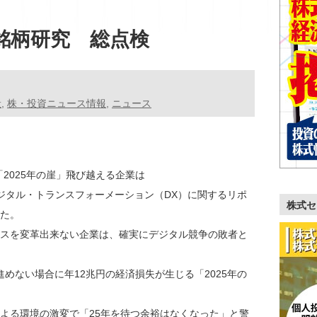
銘柄研究 総点検
般
,
株・投資ニュース情報
,
ニュース
2025年の崖」飛び越える企業は
デジタル・トランスフォーメーション（DX）に関するリポ
株式セ
た。
スを変革出来ない企業は、確実にデジタル競争の敗者と
進めない場合に年12兆円の経済損失が生じる「2025年の
よる環境の激変で「25年を待つ余裕はなくなった」と警