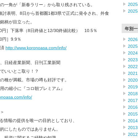
202
の一角が「新春ラリー」から取り残されている。
202
検討表明、8日から首都圏1都3県で正式に発令され、外食
銘柄が目立った。
年別一
30円］下落率（8日終値と12/30終値比較） 10.5％
0円］9.9％
2026
2025
載済
http://www.koronoasa.com/info/
2024
2023
、日経産業新聞、日刊工業新聞
2022
でいいとこ取り！？
2021
の種が満載。市場の噂も好評です。
2020
2019
用の縮小に『コロ朝プレミアム』
2018
onoasa.com/info/
2017
2016
＞
2015
なる情報の提供を唯一の目的としており、
2014
2013
的にしたものではありません。
2012
、投資に関するご経験や知識、