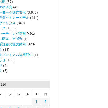
の朝
(57)
銘柄研究
(40)
ーヨーク株式市況
(3,676)
投資セミナービデオ
(431)
ヴェリタス
(340)
ース
(1,895)
レーティング情報
(491)
・配当・増減資
(1)
系証券の注文動向
(328)
会
(13)
資プレミアム情報配信
(1)
らせ
(103)
他
(4)
ク
(3)
年8月
火
水
木
金
土
日
1
2