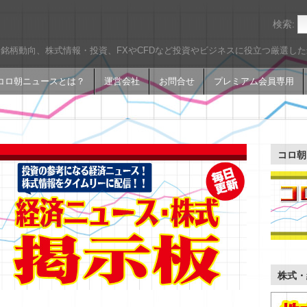
検索:
銘柄動向、株式情報・投資、FXやCFDなど投資やビジネスに役立つ厳選し
コロ朝ニュースとは？
運営会社
お問合せ
プレミアム会員専用
コロ朝
株式・