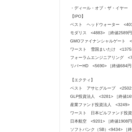
・ディール・オブ・ザ・イヤー
【IPO】
ベスト ヘッドウォーター <4011
モダリス <4883> ［終値2589円
GMOファイナンシャルゲート <40
ワースト 雪国まいたけ <1375>
フォーラムエンジニアリング <708
リバーHD <5690> ［終値684円
【エクティ】
ベスト アサヒグループ <2502>
GLP投資法人 <3281> ［終値16
産業ファンド投資法人 <3249> ［
ワースト 日本ビルファンド投資法人 
日本航空 <9201> ［終値1908円
ソフトバンク（SB）<9434> ［終値