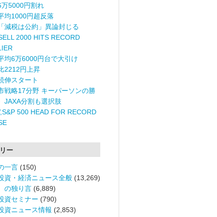
6万5000円割れ
平均1000円超反落
「減税は公約」異論封じる
ELL 2000 HITS RECORD
LIER
平均6万6000円台で大引け
比2212円上昇
続伸スタート
市戦略17分野 キーパーソンの勝
〉JAXA分割も選択肢
,S&P 500 HEAD FOR RECORD
SE
リー
の一言
(150)
投資・経済ニュース全般
(13,269)
。の独り言
(6,889)
投資セミナー
(790)
投資ニュース情報
(2,853)