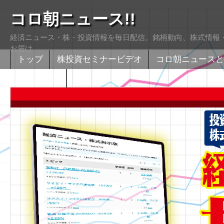
コロ朝ニュース!!
経済ニュース・株・投資情報を毎日配信。銘柄動向、株式情報・
お届け
トップ
株投資セミナービデオ
コロ朝ニュースと
株式掲示版