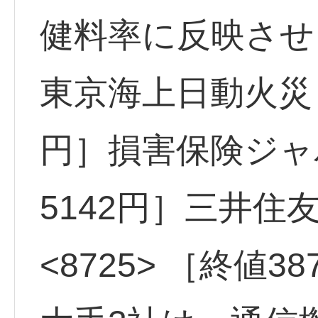
健料率に反映させ
東京海上日動火災 <
円］損害保険ジャパ
5142円］三井
<8725> ［終値3