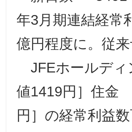
年3月期連結経常利
億円程度に。従来予
JFEホールディン
値1419円］住金 <
円］の経常利益数