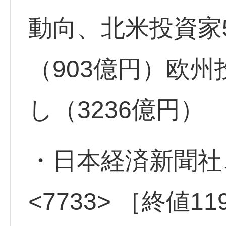
動向、北米投資家
（903億円）欧
し（3236億円）
・日本経済新聞
<7733> ［終値