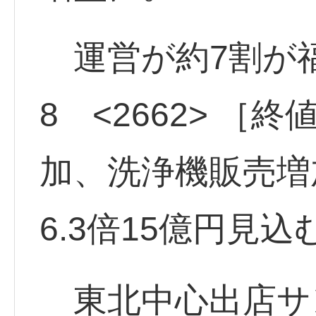
運営が約7割が
8 <2662> ［
加、洗浄機販売増
6.3倍15億円見込
東北中心出店サンデ