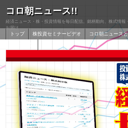
コロ朝ニュース!!
経済ニュース・株・投資情報を毎日配信。銘柄動向、株式情報・
お届け
トップ
株投資セミナービデオ
コロ朝ニュースと
株式掲示版