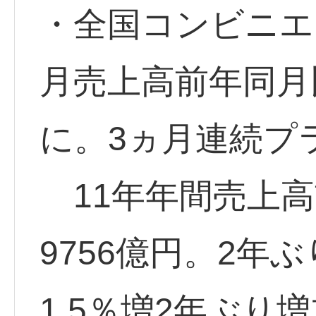
・全国コンビニエン
月売上高前年同月比
に。3ヵ月連続プ
11年年間売上高前
9756億円。2年
1.5％増2年ぶり