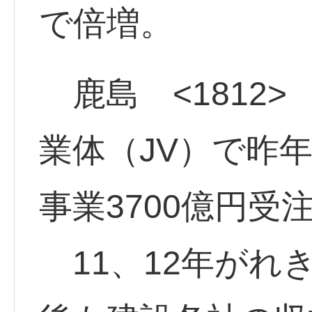
で倍増。
鹿島 <1812>
業体（JV）で昨
事業3700億円受
11、12年がれ