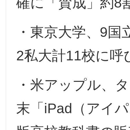
確に「賛成」約8
・東京大学、9国
2私大計11校に呼
・米アップル、タ
末「iPad（アイ