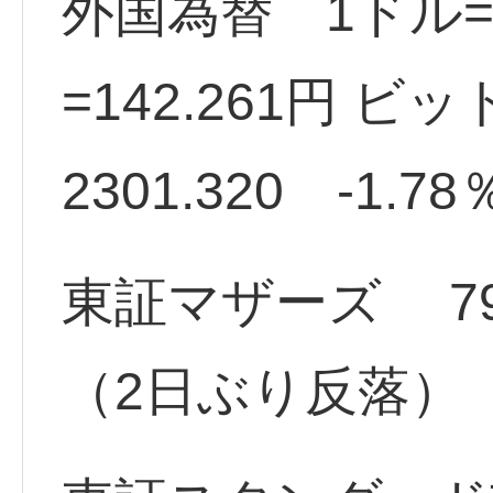
外国為替 1ドル=1
=142.261円 ビ
2301.320 -1.78
東証マザーズ 798.9
（2日ぶり反落）