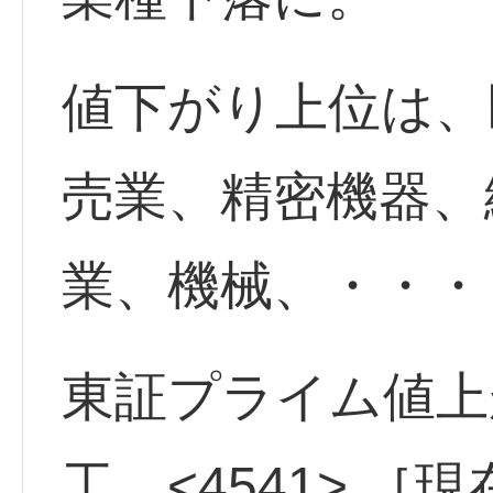
値下がり上位は、
売業、精密機器、
業、機械、・・・
東証プライム値上
工 <4541> ［現