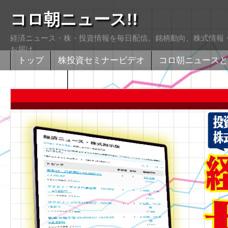
コロ朝ニュース!!
経済ニュース・株・投資情報を毎日配信。銘柄動向、株式情報・
お届け
トップ
株投資セミナービデオ
コロ朝ニュースと
株式掲示版