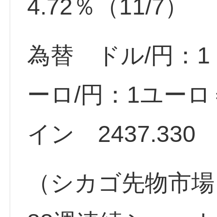
4.72％（11/7）
為替 ドル/円：1ド
ーロ/円：1ユーロ＝
イン 2437.330 
（シカゴ先物市場