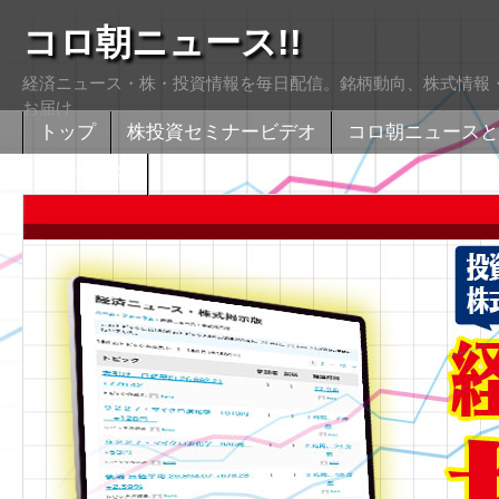
コロ朝ニュース!!
経済ニュース・株・投資情報を毎日配信。銘柄動向、株式情報・
お届け
トップ
株投資セミナービデオ
コロ朝ニュースと
株式掲示版