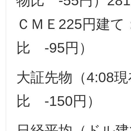
物比 -55円）281
ＣＭＥ225円建て
比 -95円）
大証先物（4:08現
比 -150円）
日経平均（ドル建て）