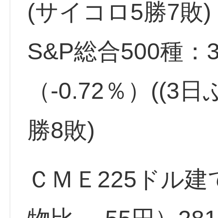
(サイコロ5勝7敗)
S&P総合500種：39
（-0.72％）((
勝8敗)
ＣＭＥ225ドル建