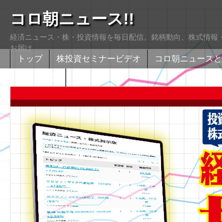
コロ朝ニュース!!
経済ニュース・株・投資情報を毎日配信。銘柄動向、株式情報・
お届け
トップ
株投資セミナービデオ
コロ朝ニュースと
株式掲示版