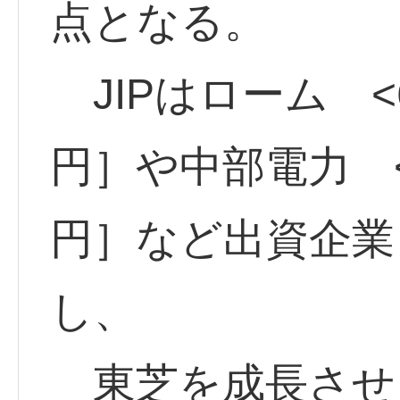
点となる。
JIPはローム <69
円］や中部電力 <9
円］など出資企業
し、
東芝を成長させ