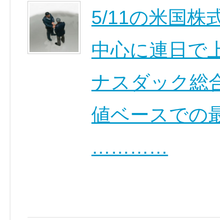
5/11の米国
中心に連日で
ナスダック総
値ベースでの
…………