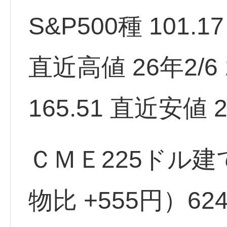
S&P500種 101.1
直近高値 26年2/6 1
165.51 直近安値 2
ＣＭＥ225ドル建
物比 +555円）62