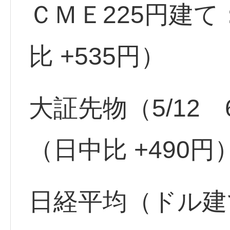
ＣＭＥ225円建て
比 +535円）
大証先物（5/12 6
（日中比 +490円
日経平均（ドル建