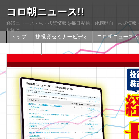
コロ朝ニュース!!
経済ニュース・株・投資情報を毎日配信。銘柄動向、株式情報・
お届け
トップ
株投資セミナービデオ
コロ朝ニュースと
株式掲示版