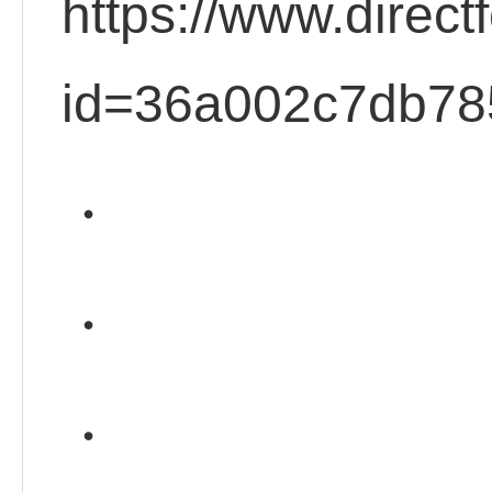
https://www.direct
id=36a002c7db78
・
・
・