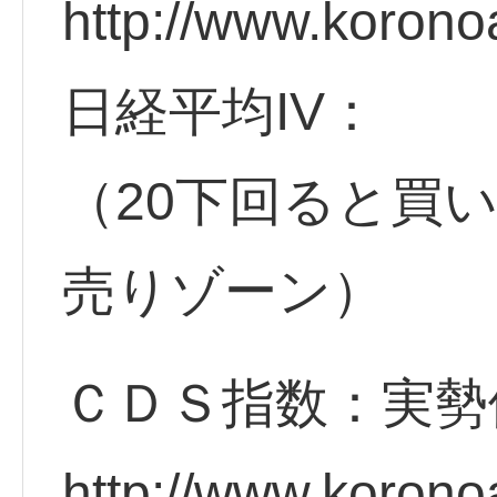
http://www.korono
日経平均IV：
（20下回ると買
売りゾーン）
ＣＤＳ指数：実勢
http://www.korono