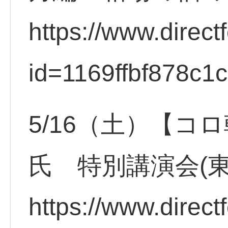
https://www.direct
id=1169ffbf878c1
5/16（土）【コ
氏 特別講演会(
https://www.direct