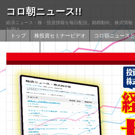
コロ朝ニュース!!
経済ニュース・株・投資情報を毎日配信。銘柄動向、株式情報・
お届け
トップ
株投資セミナービデオ
コロ朝ニュースと
株式掲示版