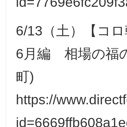
id=7769e6fc209f3
6/13（土）【
6月編 相場の福
町)
https://www.direct
id=6669ffb608a1e