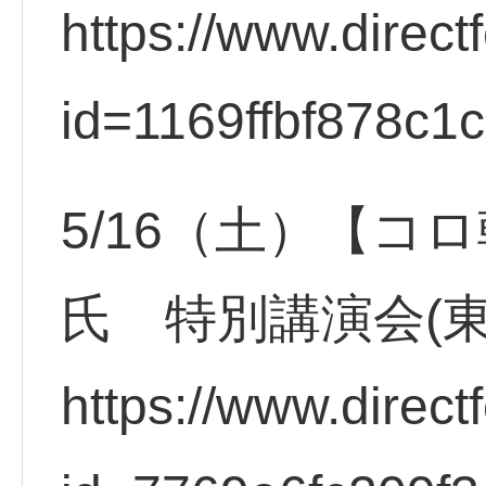
https://www.direct
id=1169ffbf878c1
5/16（土）【コ
氏 特別講演会(
https://www.direct