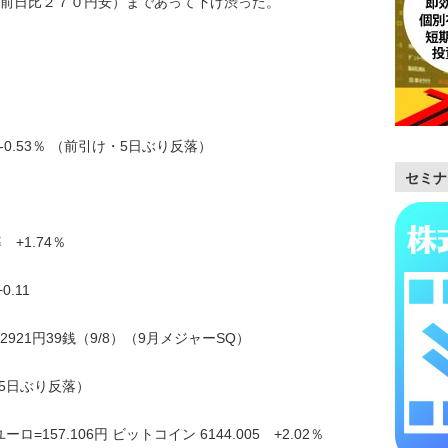
前日比２７０円安）まであって下げ渋った。
.30 -0.53％ （前引け・5日ぶり反落）
セミナ
+1.74％
.11
32921円39銭（9/8）（9月メジャーSQ）
1％ （5日ぶり反落）
ロ=157.106円 ビットコイン 6144.005 +2.02％