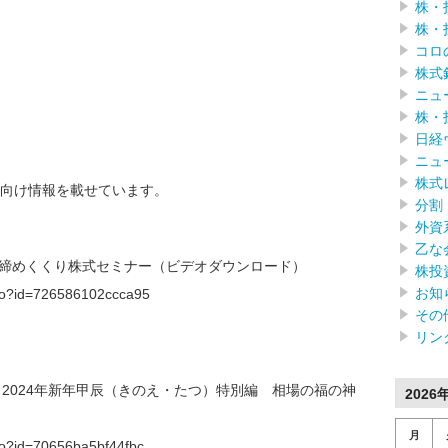
株・
株・
コロ
株式
ニュ
株・
日経
ニュ
株式
向け情報を載せています。
分割
外資
乙な
23年締めくくり株式セミナー（ビデオダウンロード）
株投
お知
f.do?id=726586102ccca95
その
リン
】2024年新年甲辰（きのえ・たつ）特別編 相場の福の神
2026
月
.do?id=70656ba5bf44fbc