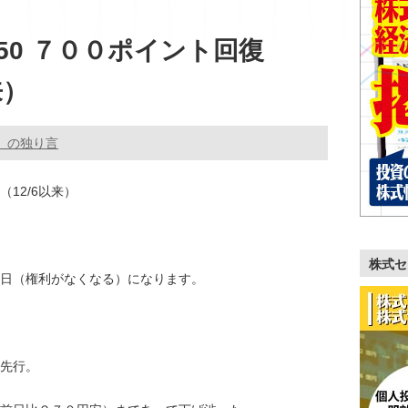
50 ７００ポイント回復
来）
。の独り言
（12/6以来）
株式セ
日（権利がなくなる）になります。
先行。