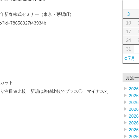
3
24年新春株式セミナー（東京・茅場町）
10
f.do?id=78658927f43934b
17
24
31
« 7月
月別一
カット
202
り注目値比較 新規は終値比較でプラス〇 マイナス×）
202
202
202
202
202
202
202