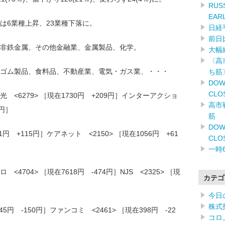
RUSS
EAR
は6業種上昇、23業種下落に。
日経
前日
非鉄金属、その他金融業、金属製品、化学。
大幅
〈高
ゴム製品、食料品、不動産業、電気・ガス業、・・・
ち筋
DOW
CLO
<6279> ［現在1730円 +209円］インターアクショ
高市
4円］
筋
DOW
961円 +115円］ケアネット <2150> ［現在1056円 +61
CLO
一時
704> ［現在7618円 -474円］NJS <2325> ［現
カテゴ
今日
株式
45円 -150円］ファンコミ <2461> ［現在398円 -22
コロ