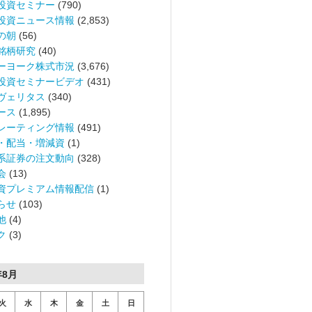
投資セミナー
(790)
投資ニュース情報
(2,853)
の朝
(56)
銘柄研究
(40)
ーヨーク株式市況
(3,676)
投資セミナービデオ
(431)
ヴェリタス
(340)
ース
(1,895)
レーティング情報
(491)
・配当・増減資
(1)
系証券の注文動向
(328)
会
(13)
資プレミアム情報配信
(1)
らせ
(103)
他
(4)
ク
(3)
年8月
火
水
木
金
土
日