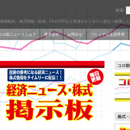
検索:
銘柄動向、株式情報・投資、FXやCFDなど投資やビジネスに役立つ厳選し
コロ朝ニュースとは？
運営会社
お問合せ
プレミアム会員専用
コロ朝
株式・