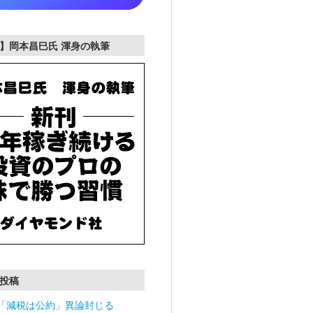
】岡本昌巳氏 渾身の執筆
投稿
「減税は公約」異論封じる