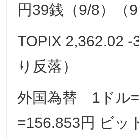
円39銭（9/8）
TOPIX 2,362.02 
り反落）
外国為替 1ドル=1
=156.853円 ビ