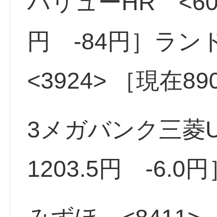
バリューHR <607
円 -84円］ラ
<3924> ［現在8
3メガバンク三菱UF
1203.5円 -6.0