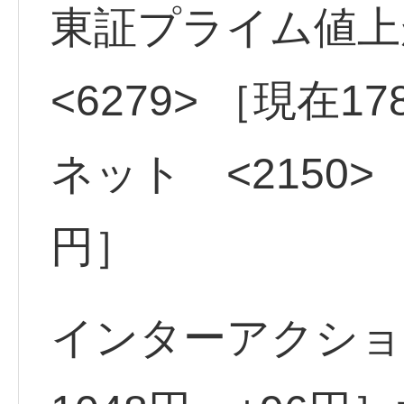
東証プライム値
<6279> ［現在1
ネット <2150> 
円］
インターアクション