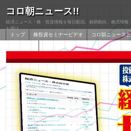
コロ朝ニュース!!
経済ニュース・株・投資情報を毎日配信。銘柄動向、株式情報・
お届け
トップ
株投資セミナービデオ
コロ朝ニュースと
株式掲示版