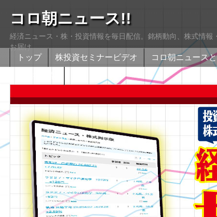
コロ朝ニュース!!
経済ニュース・株・投資情報を毎日配信。銘柄動向、株式情報・
お届け
トップ
株投資セミナービデオ
コロ朝ニュースと
株式掲示版