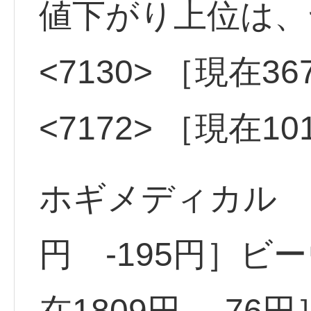
値下がり上位は
<7130> ［現在3
<7172> ［現在1
ホギメディカル <3
円 -195円］ビー
在1809円 -76円