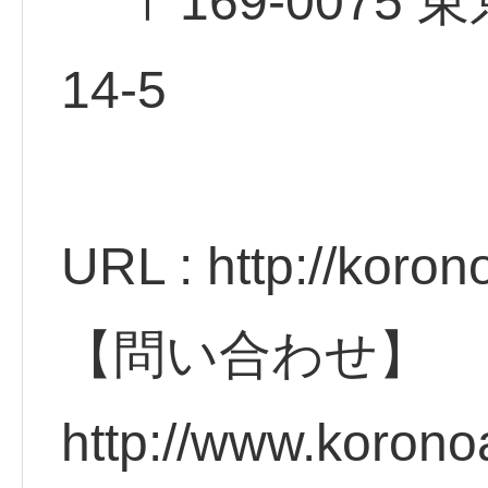
〒169-0075 
14
URL : http://koro
【問い合わせ】
http://www.koron