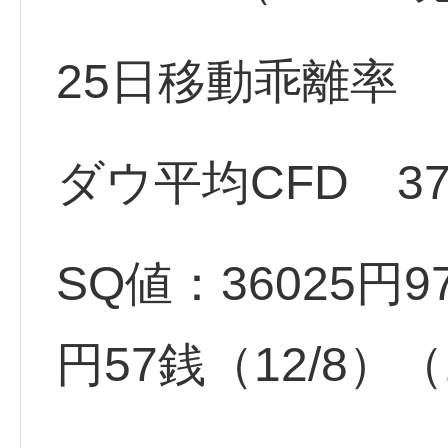
25日移動乖離率 +
ダウ平均CFD 37
SQ値：36025円9
円57銭（12/8）