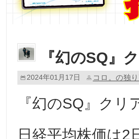
『幻のSQ』
2024年01月17日
コロ。の独り
『幻のSQ』クリ
日経平均株価は2