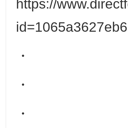
https://www.direct
id=1065a3627eb6
・
・
・