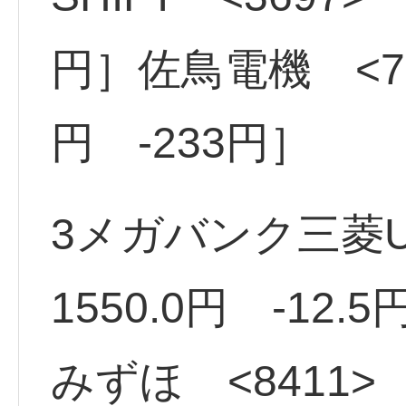
円］佐鳥電機 <74
円 -233円］
3メガバンク三菱UF
1550.0円 -12.5
みずほ <8411> ［