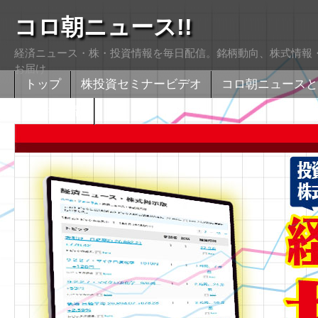
コロ朝ニュース!!
経済ニュース・株・投資情報を毎日配信。銘柄動向、株式情報・
お届け
トップ
株投資セミナービデオ
コロ朝ニュースと
株式掲示版