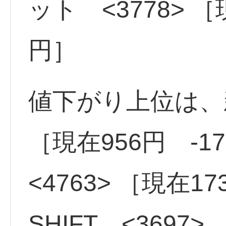
ット <3778> ［
円］
値下がり上位は、新
［現在956円 -
<4763> ［現在17
SHIFT <3697>