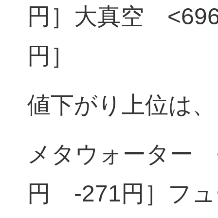
円］大真空 <696
円］
値下がり上位は、
メタウォーター <9
円 -271円］フュ