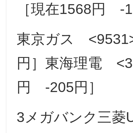
［現在1568円 -
東京ガス <9531>
円］東海理電 <39
円 -205円］
3メガバンク三菱UF