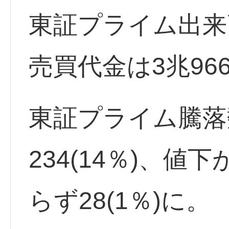
東証プライム出来高
売買代金は3兆96
東証プライム騰落
234(14％)、値下
らず28(1％)に。