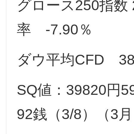
グロース250指数
率 -7.90％
ダウ平均CFD 383
SQ値：39820円59
92銭（3/8）（3