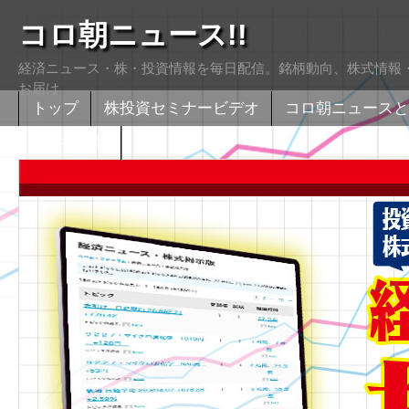
コロ朝ニュース!!
経済ニュース・株・投資情報を毎日配信。銘柄動向、株式情報・
お届け
トップ
株投資セミナービデオ
コロ朝ニュースと
株式掲示版