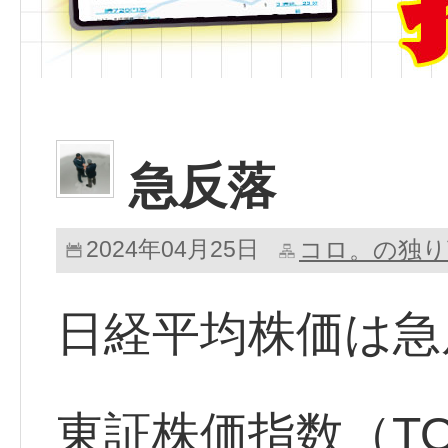
急反落
2024年04月25日
コロ。の独り
日経平均株価は急
東証株価指数（TO