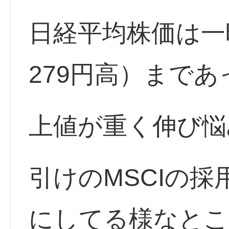
日経平均株価は一時
279円高）まで
上値が重く伸び悩
引けのMSCIの
にしてる様なとこ