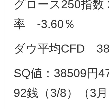
グロース250指数
率 -3.60％
ダウ平均CFD 380
SQ値：38509円47
92銭（3/8）（3