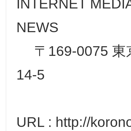
INTERNET MEDI
NE
〒169-0075 
14
URL : http://koro