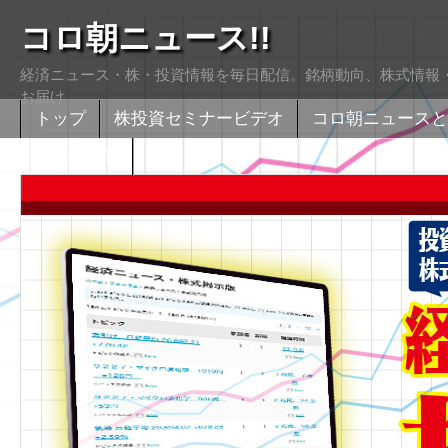
コロ朝ニュース!!
経済ニュース・株・投資情報を毎日配信。銘柄動向、株式情報・
お届け
トップ
株投資セミナービデオ
コロ朝ニュースと
株式掲示版