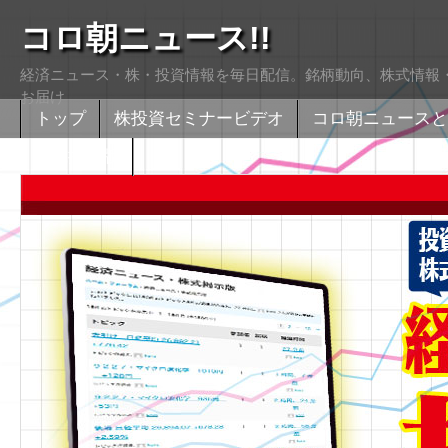
コロ朝ニュース!!
経済ニュース・株・投資情報を毎日配信。銘柄動向、株式情報・
お届け
トップ
株投資セミナービデオ
コロ朝ニュースと
株式掲示版