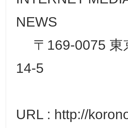
NE
〒169-0075 
14
URL : http://koro