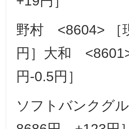
+19円］
野村 <8604> ［現
円］大和 <8601
円-0.5円］
ソフトバンクグルー
8686円 +123円