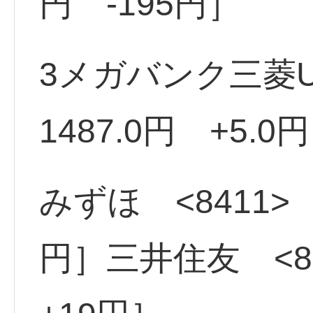
円 -195円］
3メガバンク三菱UF
1487.0円 +5.0
みずほ <8411> 
円］三井住友 <83