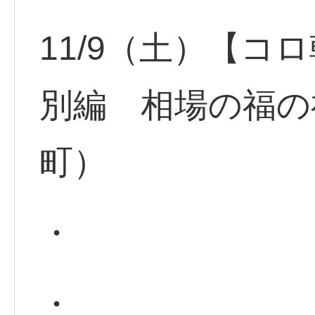
11/9（土）【コ
別編 相場の福の
町）
・
・