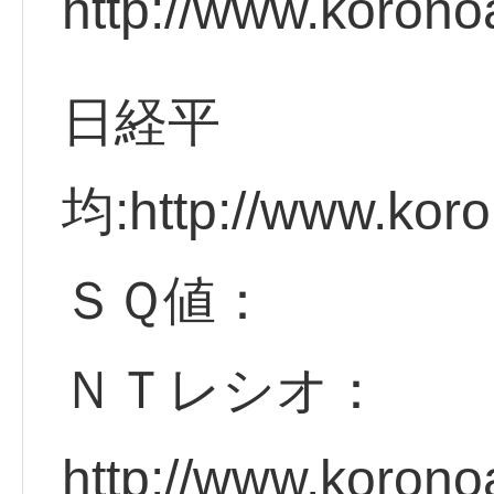
http://www.korono
日経平
均:http://www.koro
ＳＱ値：
ＮＴレシオ：
http://www.korono