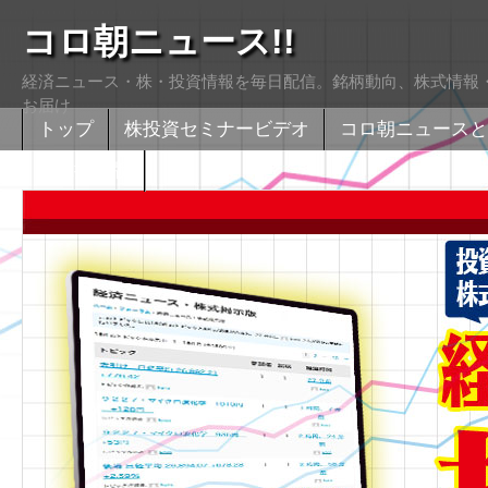
コロ朝ニュース!!
経済ニュース・株・投資情報を毎日配信。銘柄動向、株式情報・
お届け
トップ
株投資セミナービデオ
コロ朝ニュースと
株式掲示版