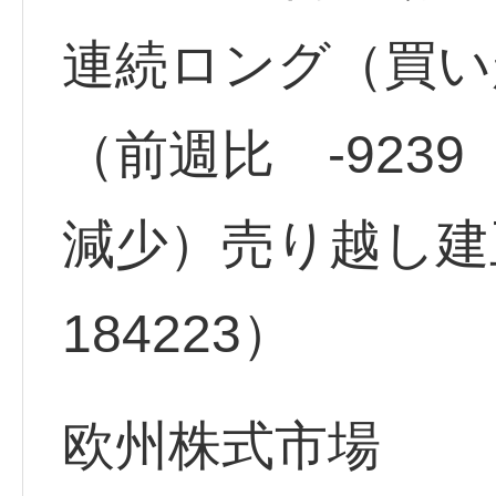
連続ロング（買い越
（前週比 -923
減少）売り越し建
184223）
欧州株式市場