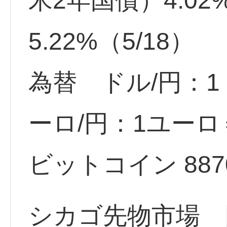
米2年国債）4.02
5.22%（5/18）
為替 ドル/円：1ド
ーロ/円：1ユーロ＝
ビットコイン 8870.
シカゴ先物市場 円