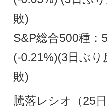
敗)
S&P総合500種：5,
(-0.21%)(3日ぶ
敗)
騰落レシオ（25日