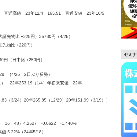
.83 直近高値 23年12/4 165.51 直近安値 23年10/5
証先物比 +325円）35780円（4/25）
証先物比 +220円）
セミナ
30円（日中比 +250円）
.29 (4/25 2日ぶり反発）
1） 22年253.19（1/4）年初来安値 22年
.83（3/24）20年265.85（12/29）20年151.99（3/19））
：48）4.2527 -0.0622 -1.440%
 5.22%（24年5/18）