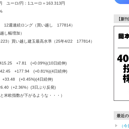
円 ユーロ/円：1ユーロ＝163.313円
%
【新刊
 12週連続ロング（買い越し 177814）
い越し幅増加）
223）買い越し建玉最高水準（25年4/22 177814）
.25 +7.81 (+0.09%)(10日続伸)
45 +177.94 (+0.81%)(4日続伸)
+33.48 (+0.45%)(4日続伸)
6.40（+2.36%）(3日ぶり反発)
と米欧指数が下がるような・・・）
最近の
（今