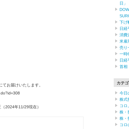
日」
DOW
SUR
下げ
日経
消費
米雇
売り
一時
日経
首相
カテゴ
)にてお届けいたします。
今日
f.do?id=308
株式
コロ
2024年11/29現在）
株・
株・
コロ