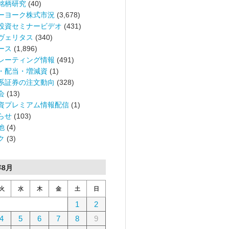
銘柄研究
(40)
ーヨーク株式市況
(3,678)
投資セミナービデオ
(431)
ヴェリタス
(340)
ース
(1,896)
レーティング情報
(491)
・配当・増減資
(1)
系証券の注文動向
(328)
会
(13)
資プレミアム情報配信
(1)
らせ
(103)
他
(4)
ク
(3)
年8月
火
水
木
金
土
日
1
2
4
5
6
7
8
9