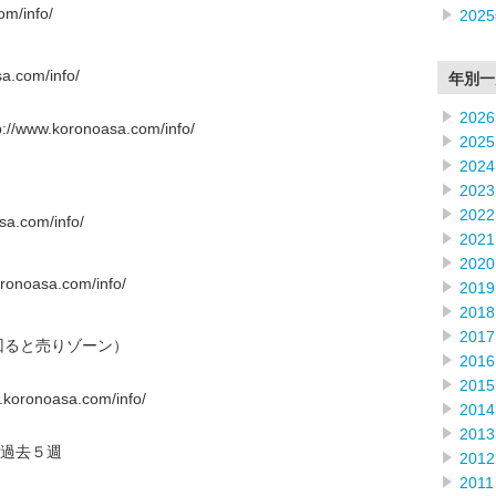
m/info/
202
.com/info/
年別一
2026
w.koronoasa.com/info/
2025
2024
2023
2022
.com/info/
2021
2020
oasa.com/info/
2019
2018
2017
回ると売りゾーン）
2016
2015
onoasa.com/info/
2014
2013
過去５週
2012
2011