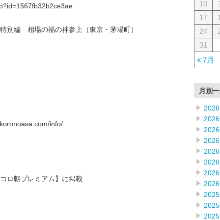
10
f.do?id=1567fb32b2ce3ae
17
6月特別編 相場の福の神参上（東京・茅場町）
24
31
« 7月
月別一
202
202
onoasa.com/info/
202
202
202
202
202
コロ朝プレミアム】に掲載
202
202
202
202