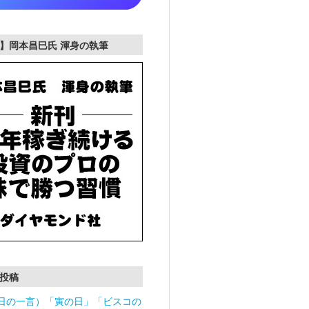
】岡本昌巳氏 渾身の執筆
投稿
日の一言）「寅の日」「ビスコの