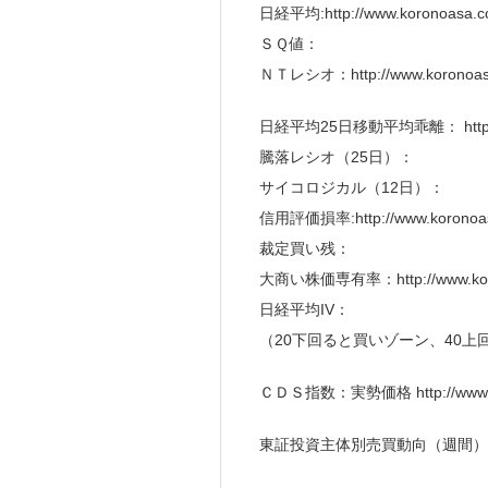
日経平均:http://www.koronoasa.co
ＳＱ値：
ＮＴレシオ：http://www.koronoasa
日経平均25日移動平均乖離： http://ww
騰落レシオ（25日）：
サイコロジカル（12日）：
信用評価損率:http://www.koronoasa
裁定買い残：
大商い株価専有率：http://www.koron
日経平均IV：
（20下回ると買いゾーン、40上
ＣＤＳ指数：実勢価格 http://www.kor
東証投資主体別売買動向（週間）