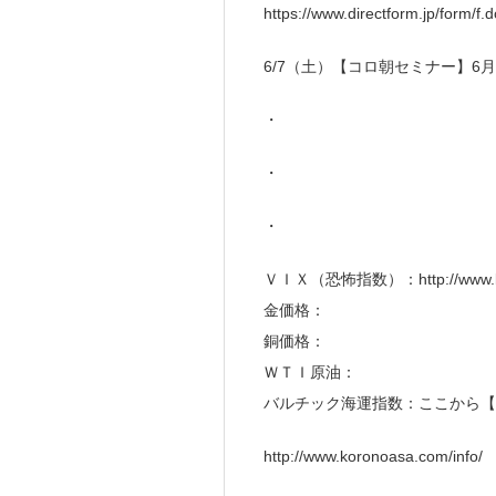
https://www.directform.jp/form/
6/7（土）【コロ朝セミナー】
・
・
・
ＶＩＸ（恐怖指数）：http://www.kor
金価格：
銅価格：
ＷＴＩ原油：
バルチック海運指数：ここから【
http://www.koronoasa.com/info/