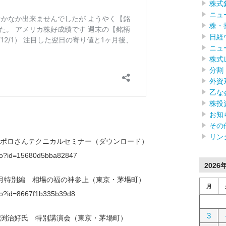
株式
ニュ
株・
日経
ニュ
株式
分割
外資
乙な
株投
お知
その
リン
】アポロさんテクニカルセミナー（ダウンロード）
f.do?id=15680d5bba82847
2026
5月特別編 相場の福の神参上（東京・茅場町）
月
f.do?id=8667f1b335b39d8
3
】馬渕治好氏 特別講演会（東京・茅場町）