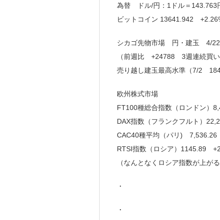
為替 ドル/円：1ドル＝143.763
ビットコイン 13641.942 +2.26
シカゴ先物市場 円・建玉 4/22
（前週比 +24788 3週連続買
売り越し建玉最高水準（7/2 184
欧州株式市場
FT100種総合指数（ロンドン）8,415
DAX指数（フランクフルト）22,242.
CAC40種平均（パリ) 7,536.26 
RTSI指数（ロシア）1145.89 +2
（なんとなくロシア指数が上がる
・
・