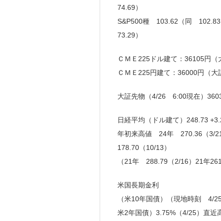
74.69）
S&P500種 103.62（同 102
73.29）
ＣＭＥ225ドル建て：36105円（大
ＣＭＥ225円建て：36000円（大
大証先物（4/26 6:00現在）360
日経平均（ドル建て）248.73 +3
年初来高値 24年 270.36（3/2
178.70（10/13）
（21年 288.79（2/16）21年261
米国長期金利
（米10年国債）（現地時刻 4/25 16
米2年国債）3.75%（4/25）直近高値