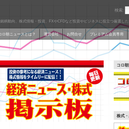
検索:
銘柄動向、株式情報・投資、FXやCFDなど投資やビジネスに役立つ厳選し
コロ朝ニュースとは？
運営会社
お問合せ
プレミアム会員専用
コロ朝
株式・