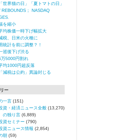
「世界猫の日」「夏トマトの日」
 REBOUNDS； NASDAQ
GES.
幅を縮小
平均株価一時下げ幅拡大
減税、日米の火種に
用統計を前に調整？！
一巡後下げ渋る
6万5000円割れ
平均1000円超反落
「減税は公約」異論封じる
リー
の一言
(151)
投資・経済ニュース全般
(13,270)
。の独り言
(6,889)
投資セミナー
(790)
投資ニュース情報
(2,854)
の朝
(59)