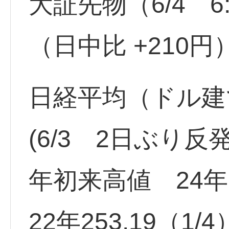
大証先物（6/4 6:
（日中比 +210円
日経平均（ドル建て）2
(6/3 2日ぶり反
年初来高値 24年 
22年253.19（1