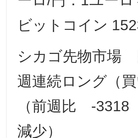
ーロ/円：1ユーロ＝
ビットコイン 15230
シカゴ先物市場 円
週連続ロング（買い
（前週比 -331
減少）