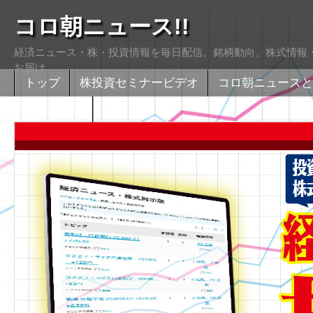
コロ朝ニュース!!
経済ニュース・株・投資情報を毎日配信。銘柄動向、株式情報・
お届け
トップ
株投資セミナービデオ
コロ朝ニュースと
株式掲示版