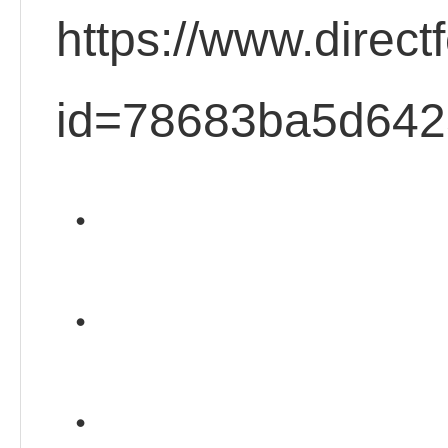
https://www.direct
id=78683ba5d64
・
・
・