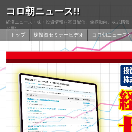
コロ朝ニュース!!
経済ニュース・株・投資情報を毎日配信。銘柄動向、株式情報・
お届け
トップ
株投資セミナービデオ
コロ朝ニュースと
株式掲示版