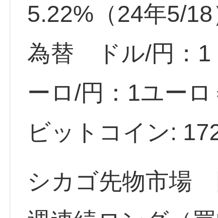
5.22%（24年5/1
為替 ドル/円：1ド
ーロ/円：1ユーロ＝
ビットコイン: 1729
シカゴ先物市場 円