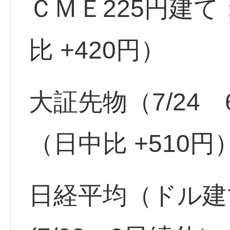
ＣＭＥ225円建て
比 +420円）
大証先物（7/24 6
（日中比 +510円
日経平均（ドル建て）2