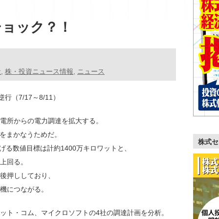
ショック？！
般
,
株・投資ニュース情報
,
ニュース
行（7/17～8/11）
電所からの電力調達を拡大する。
をまかなうためだ。
株式セ
げる数値目標は計約1400万キロワットと、
上回る。
後押ししており、
機につながる。
ット・コム、マイクロソフトの4社の調達計画を分析。