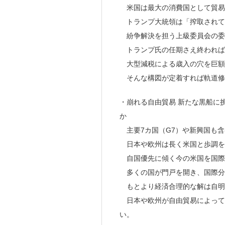
米国は最大の消費国として貿易
トランプ大統領は「搾取されて
紛争解決を担う上級委員会の委
トランプ氏の任期さえ終われば
大型減税による歳入の穴を巨額
そんな構図が定着すれば軌道修
・崩れる自由貿易 新たな黒船に挑
か
主要7カ国（G7）や新興国も含
日本や欧州は長く米国と歩調を
自国優先に傾く今の米国を国際
多くの国が門戸を開き、国際分
もとより経済合理的な解は自明
日本や欧州が自由貿易によって
い。