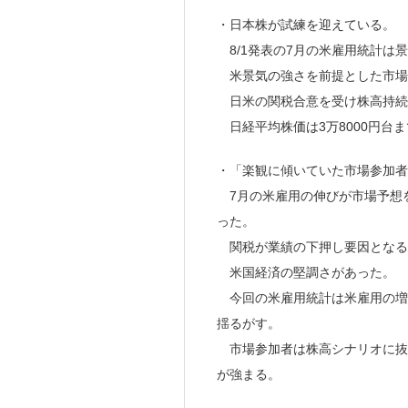
・日本株が試練を迎えている。
8/1発表の7月の米雇用統計は
米景気の強さを前提とした市場
日米の関税合意を受け株高持続
日経平均株価は3万8000円台
・「楽観に傾いていた市場参加者
7月の米雇用の伸びが市場予想を
った。
関税が業績の下押し要因となる
米国経済の堅調さがあった。
今回の米雇用統計は米雇用の増
揺るがす。
市場参加者は株高シナリオに抜
が強まる。