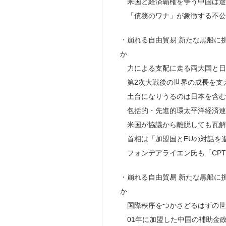
米国と経済覇権を争う中国は途
「債務のワナ」が象徴する不公
・崩れる自由貿易 新たな黒船に挑
か
力による支配に走る両大国と日
第2次大戦後の世界の成長を支
土台になりうるのは日本を含む
包括的・先進的環太平洋経済連携
米国が協議から離脱しても瓦解
首相は「加盟国とEUの対話を
フォンデアライエン氏も「CPT
・崩れる自由貿易 新たな黒船に挑
か
国際秩序をつかさどるはずの世
01年に加盟した中国の補助金