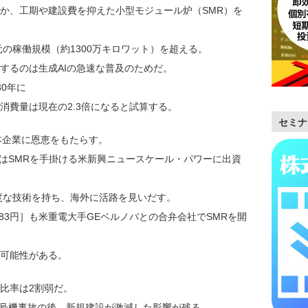
か、工期や建設費を抑えた小型モジュール炉（SMR）を
元の稼働規模（約1300万キロワット）を超える。
るのは生成AIの急速な普及のためだ。
0年に
費量は現在の2.3倍になると試算する。
セミナ
本企業に恩恵をもたらす。
70円］はSMRを手掛ける米新興ニュースケール・パワーに出資
度な技術を持ち、海外に活路を見いだす。
4283円］も米重電大手GEベルノバとの合弁会社でSMRを開
可能性がある。
比率は2割弱だ。
2号機事故の後、新規建設が激減した影響が残る。