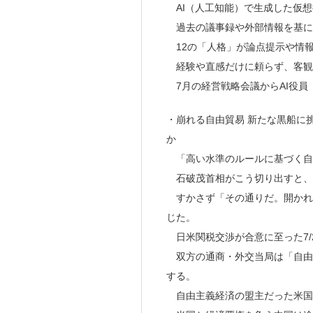
AI（人工知能）で生成した仮想
過去の議事録や外部情報を基に
12の「人格」が論点提示や情
経験や直感だけに頼らず、客観
7月の経営戦略会議からAI役員「
・崩れる自由貿易 新たな黒船に挑
か
「高い水準のルールに基づく自
石破茂首相がこう切り出すと、
すかさず「その通りだ。開かれ
じた。
日米関税交渉が合意に至った7/
双方の通商・外交当局は「自由
する。
自由主義経済の盟主だった米国