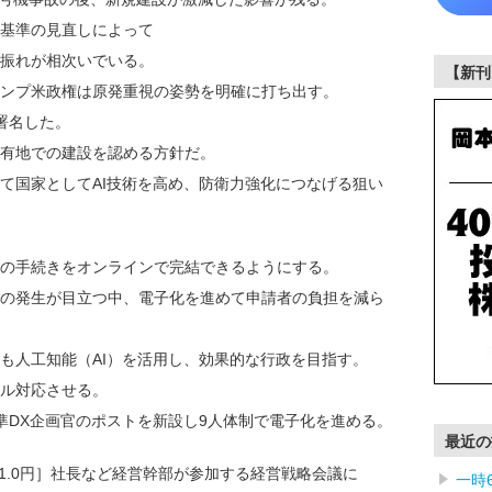
基準の見直しによって
振れが相次いでいる。
【新刊
ンプ米政権は原発重視の姿勢を明確に打ち出す。
署名した。
有地での建設を認める方針だ。
国家としてAI技術を高め、防衛力強化につなげる狙い
の手続きをオンラインで完結できるようにする。
の発生が目立つ中、電子化を進めて申請者の負担を減ら
人工知能（AI）を活用し、効果的な行政を目指す。
ル対応させる。
DX企画官のポストを新設し9人体制で電子化を進める。
最近の
1991.0円］社長など経営幹部が参加する経営戦略会議に
一時