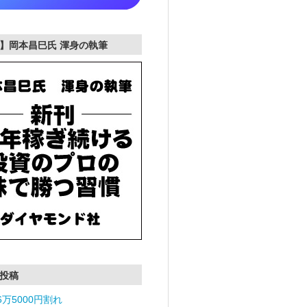
】岡本昌巳氏 渾身の執筆
投稿
6万5000円割れ