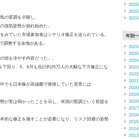
202
202
景気の変調を示唆し、
202
の強気姿勢が崩れ始めた。
をみていた市場参加者はシナリオ修正を迫られている。
年別一
まで調整する余地がある。
2026
2025
の頭を冷やす内容だった」。
2024
下回り、5、6月も合計約25万人の大幅な下方修正にな
2023
2022
2021
中でも日本株が高値圏で推移していた背景には
2020
2019
2018
勢が実は弱かったことを示し、米国の堅調という前提を
2017
2016
本的な修正を施すことが必要になり、リスク回避の姿勢
2015
2014
2013