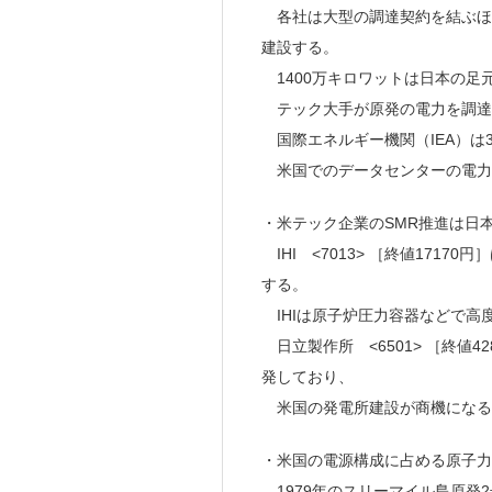
各社は大型の調達契約を結ぶほ
建設する。
1400万キロワットは日本の足
テック大手が原発の電力を調達す
国際エネルギー機関（IEA）は3
米国でのデータセンターの電力消
・米テック企業のSMR推進は日
IHI <7013> ［終値171
する。
IHIは原子炉圧力容器などで高
日立製作所 <6501> ［終値
発しており、
米国の発電所建設が商機になる
・米国の電源構成に占める原子力
1979年のスリーマイル島原発