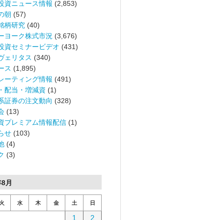
投資ニュース情報
(2,853)
の朝
(57)
銘柄研究
(40)
ーヨーク株式市況
(3,676)
投資セミナービデオ
(431)
ヴェリタス
(340)
ース
(1,895)
レーティング情報
(491)
・配当・増減資
(1)
系証券の注文動向
(328)
会
(13)
資プレミアム情報配信
(1)
らせ
(103)
他
(4)
ク
(3)
年8月
火
水
木
金
土
日
1
2