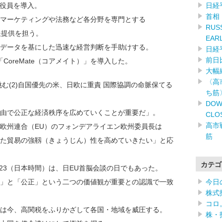
日経
役員を導入。
首相
マーケティングや法務など各分野を専門とする
RUSS
報提供を担う。
EAR
データを基にした迅速な経営判断を手助けする。
日経
前日
CoreMate（コアメイト）」を導入した。
大幅
〈高
む(2)自国優先の米、日欧に重責 国際協調の命脈保てる
ち筋
DOW
由で公正な経済秩序を広めていくことが重要だ」。
CLO
高市
欧州連合（EU）のフォンデアライエン欧州委員長は
筋
た貿易の強靱（きょうじん）性を高めていきたい」と応
カテゴ
23（日本時間）は、日EU首脳会談の日でもあった。
今日
」と「公正」という二つの価値観が重要との認識で一致
株式
コロ
は今、高関税をふりかざして各国・地域を威圧する。
株・