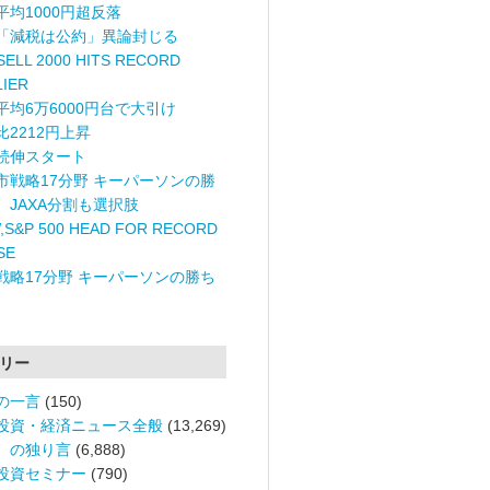
平均1000円超反落
「減税は公約」異論封じる
ELL 2000 HITS RECORD
LIER
平均6万6000円台で大引け
比2212円上昇
続伸スタート
市戦略17分野 キーパーソンの勝
〉JAXA分割も選択肢
,S&P 500 HEAD FOR RECORD
SE
戦略17分野 キーパーソンの勝ち
リー
の一言
(150)
投資・経済ニュース全般
(13,269)
。の独り言
(6,888)
投資セミナー
(790)