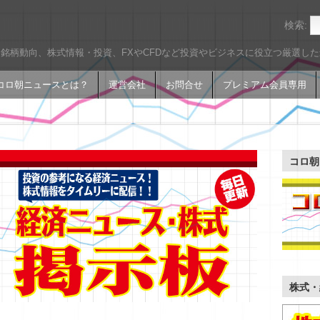
検索:
銘柄動向、株式情報・投資、FXやCFDなど投資やビジネスに役立つ厳選し
コロ朝ニュースとは？
運営会社
お問合せ
プレミアム会員専用
コロ朝
株式・