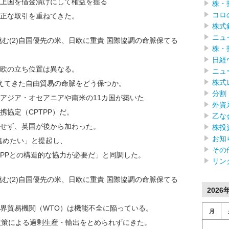
上国を借金漬けにして権益を握る
株・
コロ
正な取引を重ねてきた。
株式
ニュ
む(2)自国優先の米、日欧に重責 国際協調の命脈保てる
株・
日経
欧の立ち位置は異なる。
ニュ
株式
えてきた自由貿易の命脈をどう保つか。
分割
アジア・オセアニアや南米の11カ国が築いた
外資
協定（CPTPP）だ。
乙な
せず、英国が後から加わった。
株投
お知
進めたい」と提起し、
その
PPとの構造的な協力が必要だ」と同調した。
リン
む(2)自国優先の米、日欧に重責 国際協調の命脈保てる
2026
界貿易機関（WTO）は機能不全に陥っている。
月
政策による過剰生産・輸出をとめられずにきた。