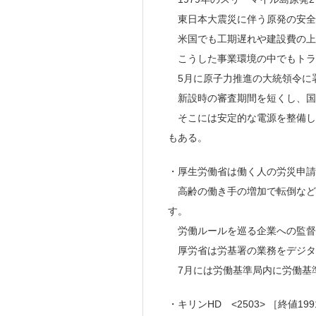
東日本大震災に伴う原発の安全
米国でも工期遅れや建設費の上
こうした事業環境の中でもトラ
5月に原子力推進の大統領令に
新設時の審査期間を短くし、国
そこには安定的な電源を整備して
もある。
・厚生労働省は働く人の労災申請
高齢の働き手の増加で転倒など
す。
労働ルールを巡る企業への監督も
厚労省は労基署の業務をデジタ
7月には労働基準局内に労働基準
・キリンHD <2503> ［終値