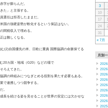
赤字が膨らんだ。
3
きた」と主張する。
10
員選任は拒否したままだ。
17
米国の強硬姿勢が軟化するという保証はない。
24
の関税収入で埋める。
31
正は難しくなる。
« 7月
む(2)自国優先の米、日欧に重責 国際協調の命脈保てる
月別一
む20カ国・地域（G20）などの場で
202
202
そろえてきた。
202
協調の枠組みにつなぎとめる役割を果たす必要もある。
202
業で連携しつつ競争する。
202
だ。
202
202
成長を続ける姿を見せることが世界の安定には欠かせな
202
202