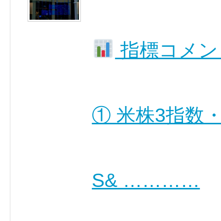
指標コメン
① 米株3指数
S& …………