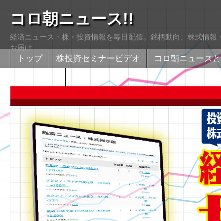
コロ朝ニュース!!
経済ニュース・株・投資情報を毎日配信。銘柄動向、株式情報・
お届け
トップ
株投資セミナービデオ
コロ朝ニュースと
株式掲示版