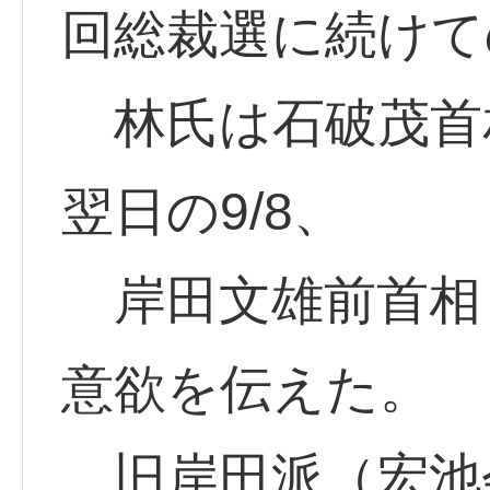
回総裁選に続けて
林氏は石破茂首
翌日の9/8、
岸田文雄前首相
意欲を伝えた。
旧岸田派（宏池