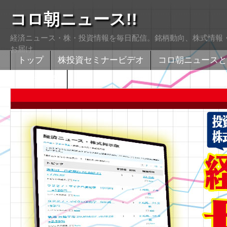
コロ朝ニュース!!
経済ニュース・株・投資情報を毎日配信。銘柄動向、株式情報・
お届け
トップ
株投資セミナービデオ
コロ朝ニュースと
株式掲示版