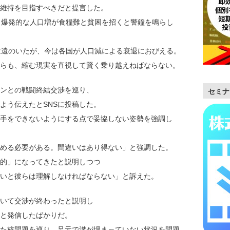
維持を目指すべきだと提言した。
、爆発的な人口増が食糧難と貧困を招くと警鐘を鳴らし
は遠のいたが、今は各国が人口減による衰退におびえる。
らも、縮む現実を直視して賢く乗り越えねばならない。
ランとの戦闘終結交渉を巡り、
セミナ
う伝えたとSNSに投稿した。
手をできないようにする点で妥協しない姿勢を強調し
める必要がある。間違いはあり得ない」と強調した。
的」になってきたと説明しつつ
いと彼らは理解しなければならない」と訴えた。
ついて交渉が終わったと説明し
と発信したばかりだ。
た核問題を巡り、足元で溝が埋まっていない状況を問題