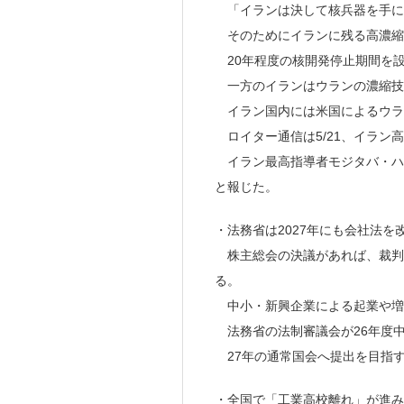
「イランは決して核兵器を手に
そのためにイランに残る高濃縮
20年程度の核開発停止期間を
一方のイランはウランの濃縮技
イラン国内には米国によるウラ
ロイター通信は5/21、イラン
イラン最高指導者モジタバ・ハ
と報じた。
・法務省は2027年にも会社法
株主総会の決議があれば、裁判
る。
中小・新興企業による起業や増
法務省の法制審議会が26年度
27年の通常国会へ提出を目指
・全国で「工業高校離れ」が進