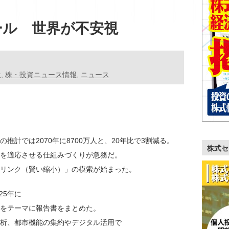
ール 世界が不安視
般
,
株・投資ニュース情報
,
ニュース
計では2070年に8700万人と、20年比で3割減る。
株式セ
を適応させる仕組みづくりが急務だ。
リンク（賢い縮小）」の模索が始まった。
25年に
をテーマに報告書をまとめた。
析、都市機能の集約やデジタル活用で