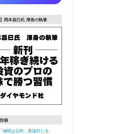
】岡本昌巳氏 渾身の執筆
投稿
「減税は公約」異論封じる