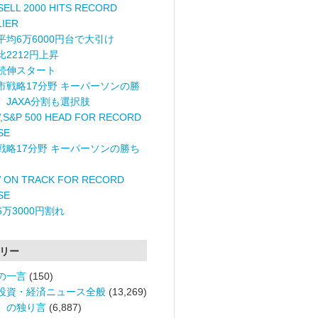
ELL 2000 HITS RECORD
LIER
平均6万6000円台で大引け
比2212円上昇
続伸スタート
市戦略17分野 キーパーソンの勝
〉JAXA分割も選択肢
,S&P 500 HEAD FOR RECORD
SE
戦略17分野 キーパーソンの勝ち
 ON TRACK FOR RECORD
SE
6万3000円割れ
リー
の一言
(150)
投資・経済ニュース全般
(13,269)
。の独り言
(6,887)