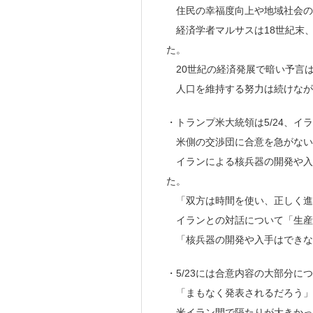
住民の幸福度向上や地域社会の
経済学者マルサスは18世紀末
た。
20世紀の経済発展で暗い予言
人口を維持する努力は続けなが
・トランプ米大統領は5/24、イ
米側の交渉団に合意を急がないよ
イランによる核兵器の開発や入
た。
「双方は時間を使い、正しく進
イランとの対話について「生産
「核兵器の開発や入手はできな
・5/23には合意内容の大部分に
「まもなく発表されるだろう」
米イラン間で隔たりが大きかっ