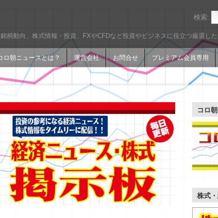
検索:
銘柄動向、株式情報・投資、FXやCFDなど投資やビジネスに役立つ厳選し
コロ朝ニュースとは？
運営会社
お問合せ
プレミアム会員専用
コロ朝
株式・