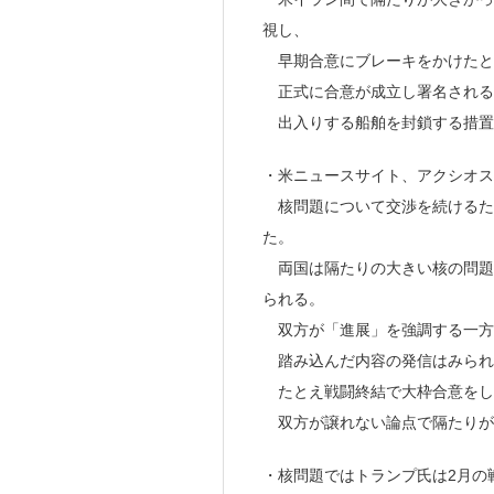
視し、
早期合意にブレーキをかけたと
正式に合意が成立し署名される
出入りする船舶を封鎖する措置
・米ニュースサイト、アクシオスは
核問題について交渉を続けるた
た。
両国は隔たりの大きい核の問題
られる。
双方が「進展」を強調する一方
踏み込んだ内容の発信はみられ
たとえ戦闘終結で大枠合意をし
双方が譲れない論点で隔たりが
・核問題ではトランプ氏は2月の