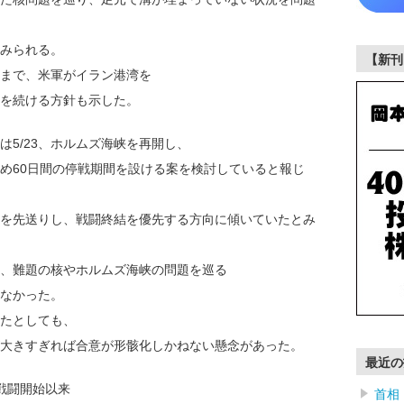
みられる。
【新刊
まで、米軍がイラン港湾を
を続ける方針も示した。
5/23、ホルムズ海峡を再開し、
め60日間の停戦期間を設ける案を検討していると報じ
を先送りし、戦闘終結を優先する方向に傾いていたとみ
、難題の核やホルムズ海峡の問題を巡る
なかった。
たとしても、
大きすぎれば合意が形骸化しかねない懸念があった。
最近の
戦闘開始以来
首相