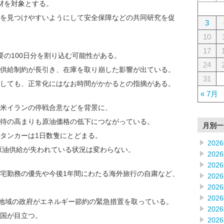
材を対象とする。
を見つけやすいようにして安全保障などの共同研究を促
3
10
17
要の100日分を割り込む可能性がある。
24
供給制約が長引き、在庫を取り崩した影響が出ている。
31
しても、正常化にはなお時間がかかるとの指摘がある。
« 7月
米イランの停戦合意などを背景に、
待の高まりも原油価格の低下につながっている。
月別一
タンカーは1日数隻にとどまる。
202
原油供給が失われている状況は変わらない。
202
202
、在宅勤務の優先や今後1年間にわたる海外旅行の自粛など、
202
202
202
・地域の政府がエネルギー節約の緊急措置を取っている。
202
国が目立つ。
202