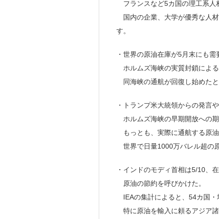
フランスなど5カ国の理工系人
国内の企業、大学が優秀な人材
す。
・世界の原油在庫が5月末にも需
ホルムズ海峡の実質封鎖による
同海峡の通航が回復し始めたと
・トランプ米大統領からの発言や
ホルムズ海峡の早期開放への期
もっとも、実際に通航する原油
世界で日量1000万バレル超の
・インドのモディ首相は5/10
原油の節約を呼びかけた。
IEAの集計によると、54カ国
特に原油を輸入に頼るアジア諸