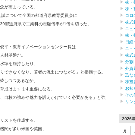
株・
念が高まっている。
株・
コロ
入試について全国の都道府県教育委員会に
株式
9都道府県で工業科の志願倍率が1倍を切った。
ニュ
株・
日経
俊平・教育イノベーションセンター長は
ニュ
株式
人材基盤だ。
分割
水準を維持したり、
外資
りできなくなり、若者の流出につながる」と指摘する。
乙な
替しつつあるなか、
株投
お知
育成はますます重要になる。
その
、自校の強みや魅力を訴えかけていく必要がある」と強
リン
2026
リストを作成する。
機関が多い米国や英国、
月