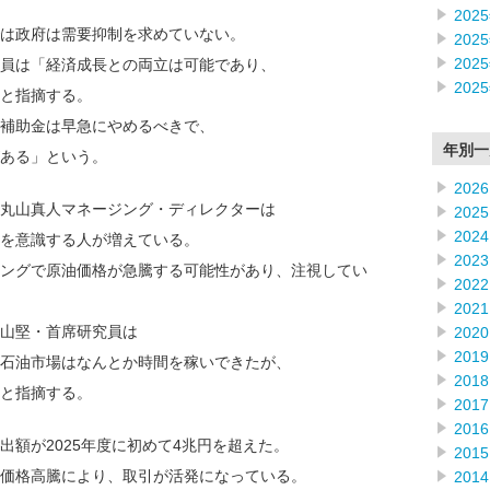
202
は政府は需要抑制を求めていない。
202
202
員は「経済成長との両立は可能であり、
202
と指摘する。
補助金は早急にやめるべきで、
年別一
ある」という。
2026
丸山真人マネージング・ディレクターは
2025
2024
を意識する人が増えている。
2023
ングで原油価格が急騰する可能性があり、注視してい
2022
2021
山堅・首席研究員は
2020
2019
石油市場はなんとか時間を稼いできたが、
2018
と指摘する。
2017
2016
出額が2025年度に初めて4兆円を超えた。
2015
価格高騰により、取引が活発になっている。
2014