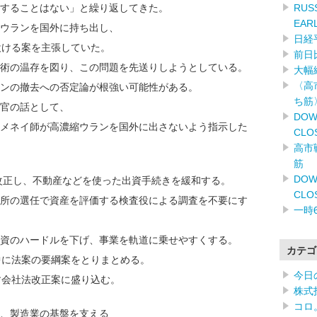
RUSS
することはない」と繰り返してきた。
EAR
ウランを国外に持ち出し、
日経
設ける案を主張していた。
前日
術の温存を図り、この問題を先送りしようとしている。
大幅
〈高
ンの撤去への否定論が根強い可能性がある。
ち筋
高官の話として、
DOW
メネイ師が高濃縮ウランを国外に出さないよう指示した
CLO
高市
筋
DOW
を改正し、不動産などを使った出資手続きを緩和する。
CLO
所の選任で資産を評価する検査役による調査を不要にす
一時
資のハードルを下げ、事業を軌道に乗せやすくする。
カテゴ
中に法案の要綱案をとりまとめる。
今日
す会社法改正案に盛り込む。
株式
コロ
み、製造業の基盤を支える