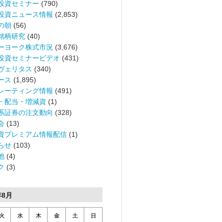
投資セミナー
(790)
投資ニュース情報
(2,853)
の朝
(56)
銘柄研究
(40)
ーヨーク株式市況
(3,676)
投資セミナービデオ
(431)
ヴェリタス
(340)
ース
(1,895)
レーティング情報
(491)
・配当・増減資
(1)
系証券の注文動向
(328)
会
(13)
資プレミアム情報配信
(1)
らせ
(103)
他
(4)
ク
(3)
年8月
火
水
木
金
土
日