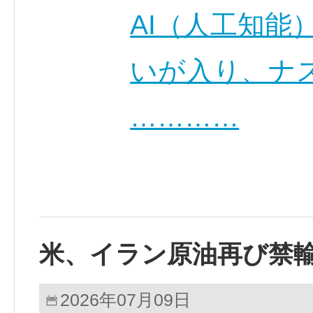
AI（人工知能
いが入り、ナ
…………
米、イラン原油再び禁
2026年07月09日