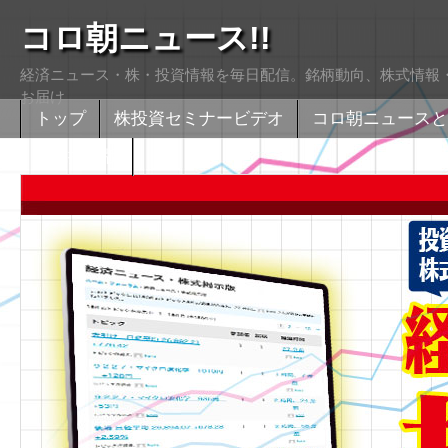
コロ朝ニュース!!
経済ニュース・株・投資情報を毎日配信。銘柄動向、株式情報・
お届け
トップ
株投資セミナービデオ
コロ朝ニュースと
株式掲示版