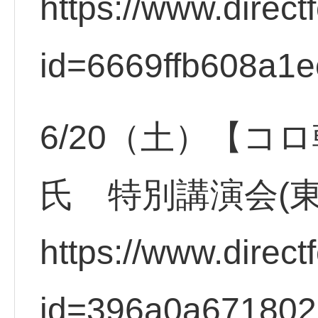
https://www.direct
id=6669ffb608a1e
6/20（土）【コ
氏 特別講演会(
https://www.direct
id=396a0a67180