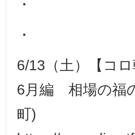
・
・
6/13（土）【
6月編 相場の福
町)