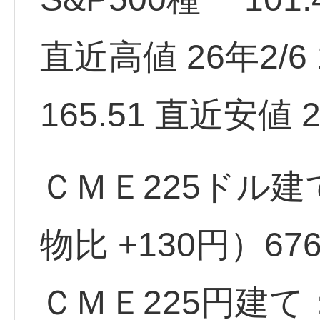
直近高値 26年2/6 1
165.51 直近安値 2
ＣＭＥ225ドル建
物比 +130円）67
ＣＭＥ225円建て