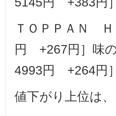
5145円 +383円
ＴＯＰＰＡＮ Ｈ <
円 +267円］味の
4993円 +264円
値下がり上位は、