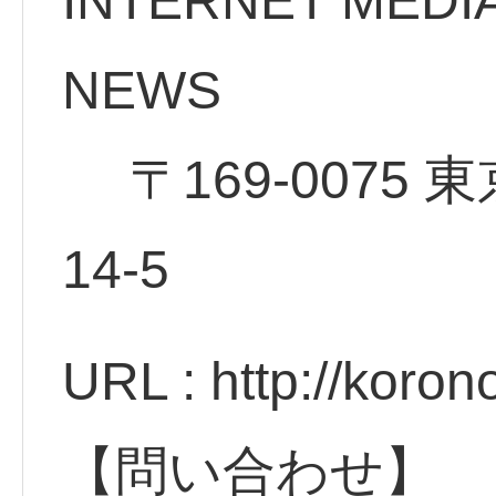
INTERNET MEDI
NE
〒169-0075 
14
URL : http://koro
【問い合わせ】