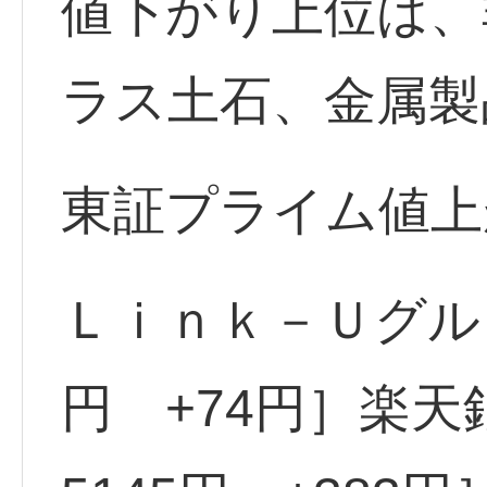
値下がり上位は、
ラス土石、金属製
東証プライム値上
Ｌｉｎｋ－Ｕグル <
円 +74円］楽天銀