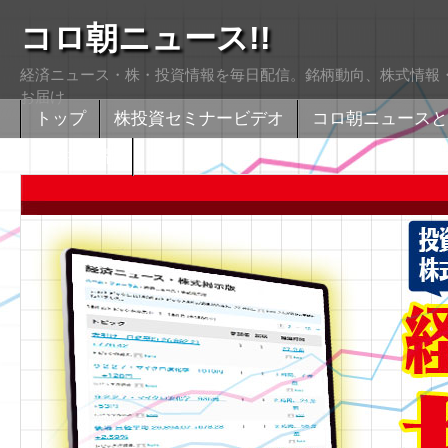
コロ朝ニュース!!
経済ニュース・株・投資情報を毎日配信。銘柄動向、株式情報・
お届け
トップ
株投資セミナービデオ
コロ朝ニュースと
株式掲示版