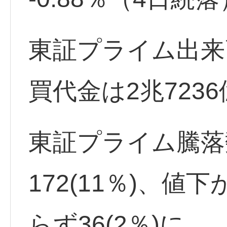
東証プライム出来高
買代金は2兆7236億
東証プライム騰落
172(11％)、値下
らず36(2％)に。