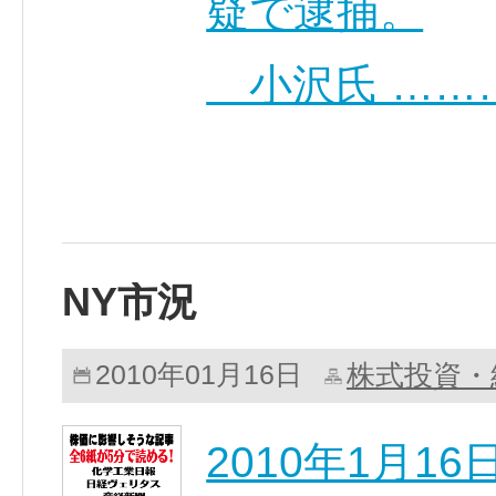
疑で逮捕。
小沢氏 ……
NY市況
株式投資・
2010年01月16日
2010年1月1