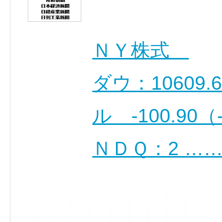
ＮＹ株式
ダウ：10609.
ル -100.90
ＮＤＱ：2 …