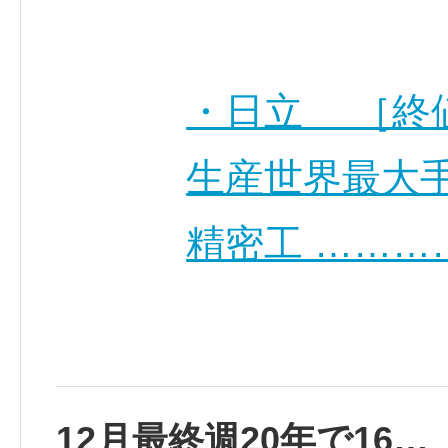
・日立 ［終値
生産世界最大
精密工 ………
12月最終週20年で16…