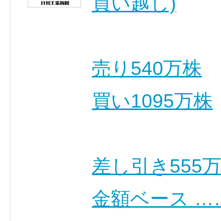
買い越し)
売り540万株
買い1095万株
差し引き555
金額ベース …