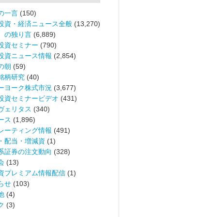
の一言
(150)
投資・経済ニュース全般
(13,270)
。の独り言
(6,889)
投資セミナー
(790)
投資ニュース情報
(2,854)
の朝
(59)
銘柄研究
(40)
ーヨーク株式市況
(3,677)
投資セミナービデオ
(431)
ヴェリタス
(340)
ース
(1,896)
レーティング情報
(491)
・配当・増減資
(1)
系証券の注文動向
(328)
会
(13)
資プレミアム情報配信
(1)
らせ
(103)
他
(4)
ク
(3)