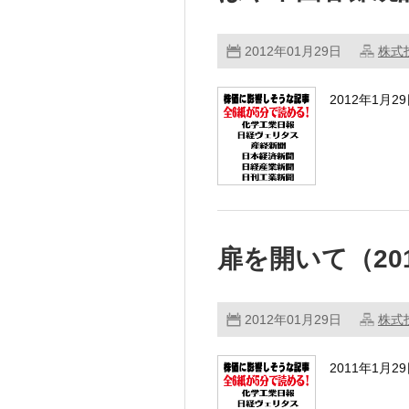
2012年01月29日
株式
2012年1月
・欧州連合（
定」
扉を開いて（201
財政赤字ゼロ
2012年01月29日
株式
2011年1月