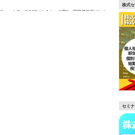
株式セ
法いつまで。米S&Pによるユーロ圏9ヵ国国債格下げから
、嵐の予感もあっ …………
セミナ