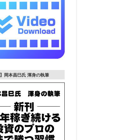
】岡本昌巳氏 渾身の執筆