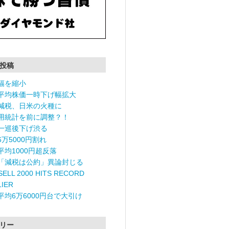
投稿
幅を縮小
平均株価一時下げ幅拡大
減税、日米の火種に
用統計を前に調整？！
一巡後下げ渋る
6万5000円割れ
平均1000円超反落
「減税は公約」異論封じる
ELL 2000 HITS RECORD
LIER
平均6万6000円台で大引け
リー