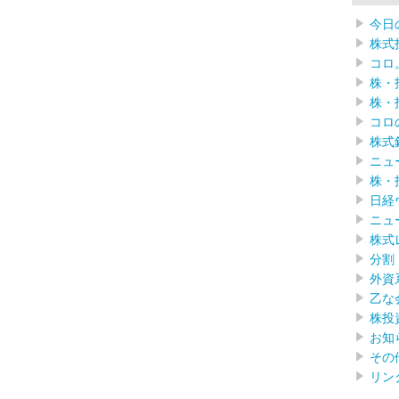
今日
株式
コロ
株・
株・
コロ
株式
ニュ
株・
日経
ニュ
株式
分割
外資
乙な
株投
お知
その
リン