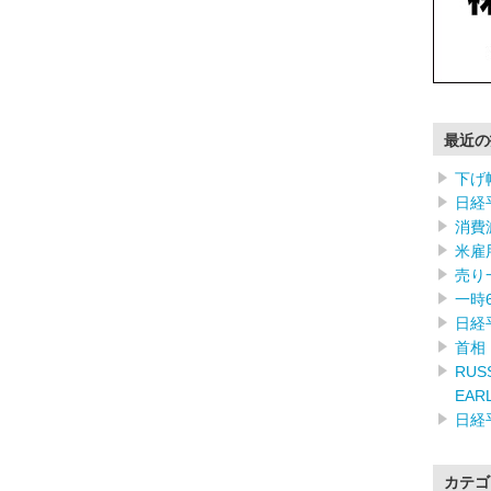
最近の
下げ
日経
消費
米雇
売り
一時
日経
首相
RUSS
EAR
日経
カテゴ