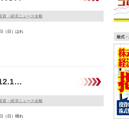
投資・経済ニュース全般
29日（日）はれ
株式・
EU）30日合意する財政規律強化のための新条約「財政協
2.1…
の「均 …………
投資・経済ニュース全般
29日（日）晴れ