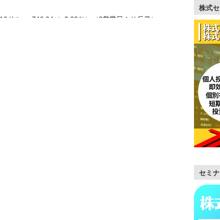
株式セ
.16ドル +746.94（+3.29％）（2営業日ぶり反発）
セミナ