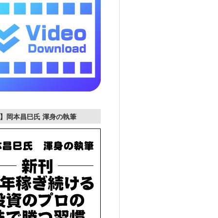
】岡本昌巳氏 渾身の執筆