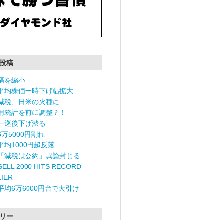
投稿
幅を縮小
平均株価一時下げ幅拡大
減税、日米の火種に
用統計を前に調整？！
一巡後下げ渋る
6万5000円割れ
平均1000円超反落
「減税は公約」異論封じる
ELL 2000 HITS RECORD
LIER
平均6万6000円台で大引け
リー