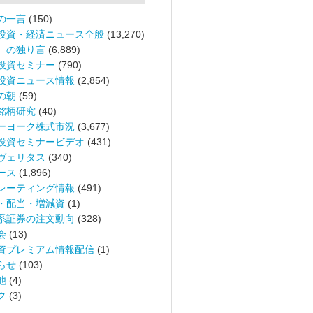
の一言
(150)
投資・経済ニュース全般
(13,270)
。の独り言
(6,889)
投資セミナー
(790)
投資ニュース情報
(2,854)
の朝
(59)
銘柄研究
(40)
ーヨーク株式市況
(3,677)
投資セミナービデオ
(431)
ヴェリタス
(340)
ース
(1,896)
レーティング情報
(491)
・配当・増減資
(1)
系証券の注文動向
(328)
会
(13)
資プレミアム情報配信
(1)
らせ
(103)
他
(4)
ク
(3)