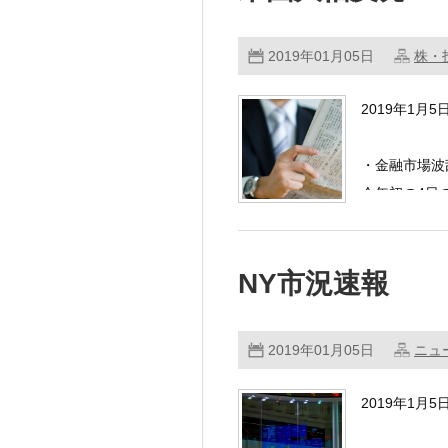
2019年01月05日
株・
2019年1月
・金融市場波
今年初の4日
日経平均 …
NY市況速報
2019年01月05日
ニュ
2019年1月