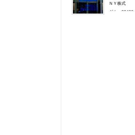
ＮＹ株式
ダウ：23433
…………