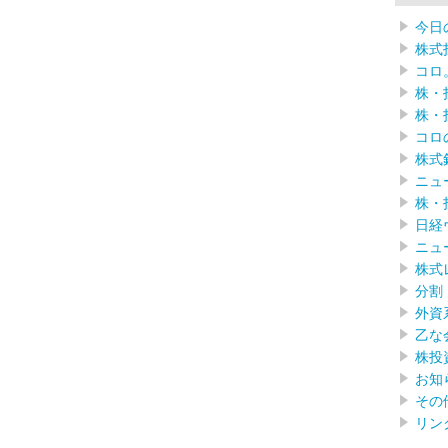
今日
株式
コロ
株・
株・
コロ
株式
ニュ
株・
日経
ニュ
株式
分割
外資
乙な
株投
お知
その
リン