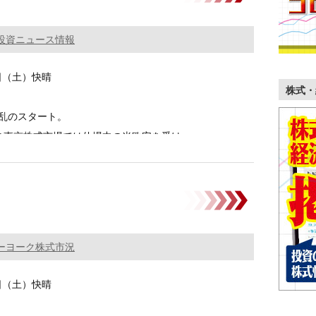
投資ニュース情報
5日（土）快晴
株式・
乱のスタート。
の東京株式市場では休場中の米欧安を受け、
………
ーヨーク株式市況
5日（土）快晴