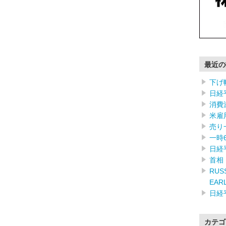
最近の
下げ
日経
消費
米雇
売り
一時
日経
首相
RUSS
EAR
日経
カテゴ