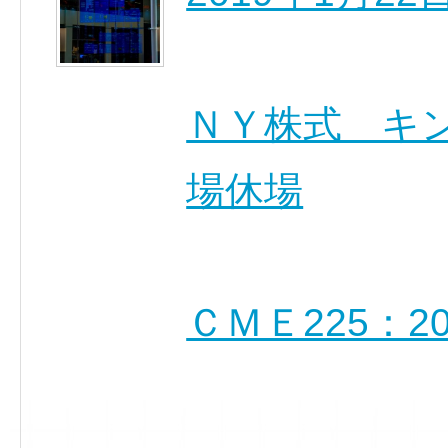
ＮＹ株式 キ
場休場
ＣＭＥ225：2