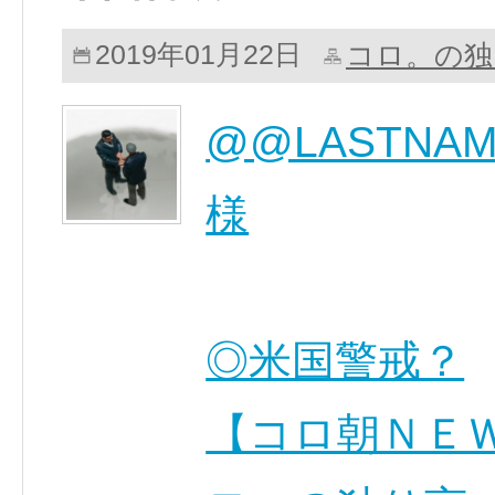
コロ。の独
2019年01月22日
@@LASTNA
様
◎米国警戒？
【コロ朝ＮＥ