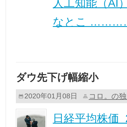
人工知能（AI
なとこ ………
ダウ先下げ幅縮小
コロ。の独
2020年01月08日
日経平均株価 23,1