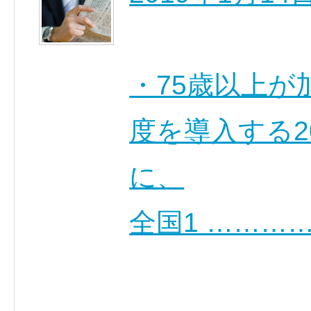
・75歳以上が
度を導入する2
に、
全国1 ………