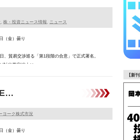
般
,
株・投資ニュース情報
,
ニュース
17日（金）曇り
5日、貿易交渉巡る「第1段階の合意」で正式署名。
が対米黒字縮小に …………
【新刊
SE…
ーヨーク株式市況
17日（金）曇り