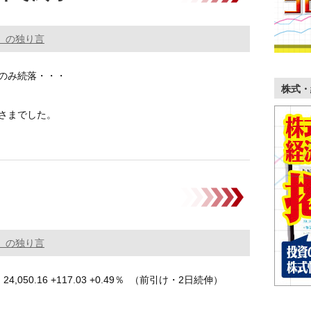
。の独り言
のみ続落・・・
株式・
さまでした。
,041.26 +108.13 +0.45％ …………
。の独り言
4,050.16 +117.03 +0.49％ （前引け・2日続伸）