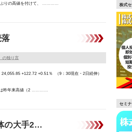
月ぶりの高値を付けて、 …………
株式セ
続落
。の独り言
,055.85 +122.72 +0.51％ （9：30現在・2日続伸）
は昨年来高値（2 …………
セミナ
体の大手2…