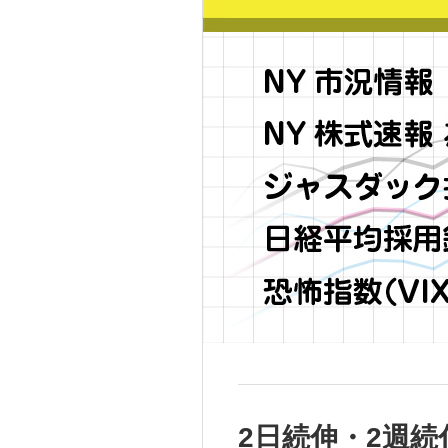
2日続伸・2週続