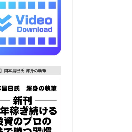
】岡本昌巳氏 渾身の執筆