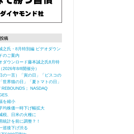
投稿
誠之氏・8月特別編 ビデオダウン
ドのご案内
オダウンロード藤本誠之氏8月特
2026年8/8開催分）
日の一言）「寅の日」「ビスコの
「世界猫の日」「夏トマトの日」
 REBOUNDS； NASDAQ
GES.
幅を縮小
平均株価一時下げ幅拡大
減税、日米の火種に
用統計を前に調整？！
一巡後下げ渋る