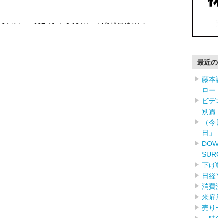
7.64ドル +267.42（+0.92％）（4営業日続伸) ( …………
最近の
藤本
ロー
ビデ
別篇（
（今
日」
DOW
SUR
下げ
日経
消費
米雇
売り