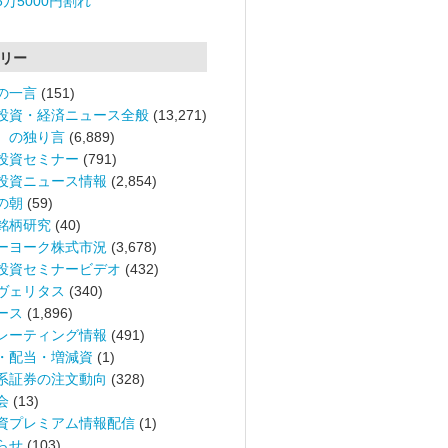
6万5000円割れ
リー
の一言
(151)
投資・経済ニュース全般
(13,271)
。の独り言
(6,889)
投資セミナー
(791)
投資ニュース情報
(2,854)
の朝
(59)
銘柄研究
(40)
ーヨーク株式市況
(3,678)
投資セミナービデオ
(432)
ヴェリタス
(340)
ース
(1,896)
レーティング情報
(491)
・配当・増減資
(1)
系証券の注文動向
(328)
会
(13)
資プレミアム情報配信
(1)
らせ
(103)