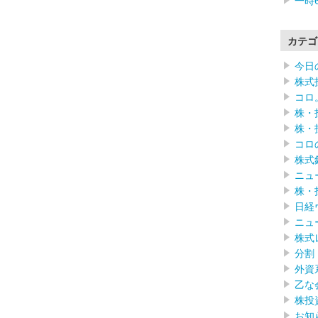
一時
カテゴ
今日
株式
コロ
株・
株・
コロ
株式
ニュ
株・
日経
ニュ
株式
分割
外資
乙な
株投
お知