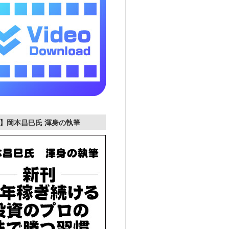
】岡本昌巳氏 渾身の執筆