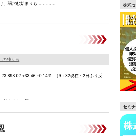
け、弱含む始まりも …………
株式セ
。の独り言
,898.02 +33.46 +0.14％ （9：32現在・2日ぶり反
の始まりも、切 …………
セミナ
認