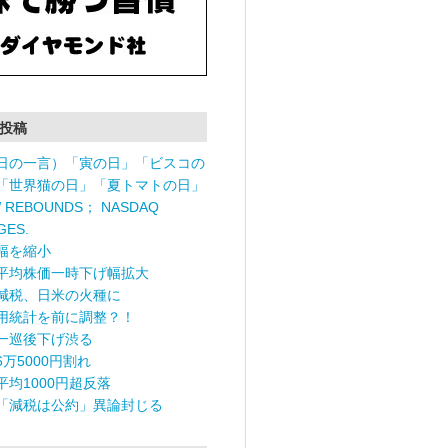
投稿
日の一言）「寅の日」「ビスコの
「世界猫の日」「夏トマトの日」
 REBOUNDS； NASDAQ
GES.
幅を縮小
平均株価一時下げ幅拡大
減税、日米の火種に
用統計を前に調整？！
一巡後下げ渋る
6万5000円割れ
平均1000円超反落
「減税は公約」異論封じる