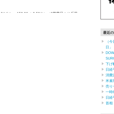
6.04ドル -152.06（-0.52％）（6営業日ぶり反落
最近の
（今
日」
DOW
SUR
下げ
日経
消費
米雇
売り
一時
日経
首相