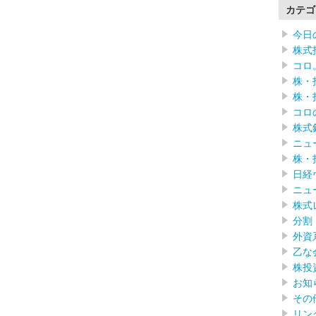
カテゴ
今日
株式
コロ
株・
株・
コロ
株式
ニュ
株・
日経
ニュ
株式
分割
外資
乙な
株投
お知
その
リン