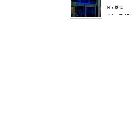
ＮＹ株式
ダウ：29,19
…………