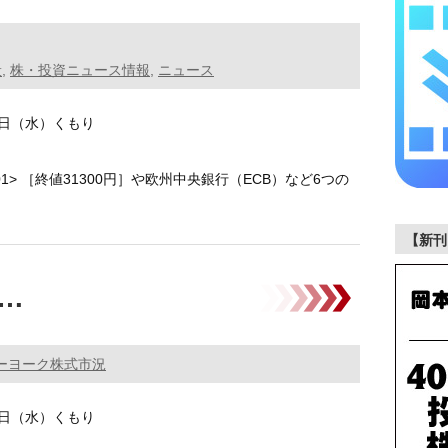
般
,
株・投資ニュース情報
,
ニュース
22日（水）くもり
01> ［終値31300円］や欧州中央銀行（ECB）など6つの
【新刊
-…
ーヨーク株式市況
22日（水）くもり