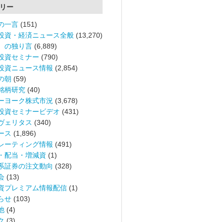
リー
の一言
(151)
投資・経済ニュース全般
(13,270)
。の独り言
(6,889)
投資セミナー
(790)
投資ニュース情報
(2,854)
の朝
(59)
銘柄研究
(40)
ーヨーク株式市況
(3,678)
投資セミナービデオ
(431)
ヴェリタス
(340)
ース
(1,896)
レーティング情報
(491)
・配当・増減資
(1)
系証券の注文動向
(328)
会
(13)
資プレミアム情報配信
(1)
らせ
(103)
他
(4)
ク
(3)