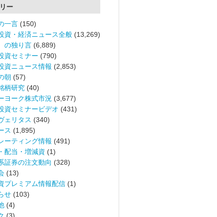
リー
の一言
(150)
投資・経済ニュース全般
(13,269)
。の独り言
(6,889)
投資セミナー
(790)
投資ニュース情報
(2,853)
の朝
(57)
銘柄研究
(40)
ーヨーク株式市況
(3,677)
投資セミナービデオ
(431)
ヴェリタス
(340)
ース
(1,895)
レーティング情報
(491)
・配当・増減資
(1)
系証券の注文動向
(328)
会
(13)
資プレミアム情報配信
(1)
らせ
(103)
他
(4)
ク
(3)