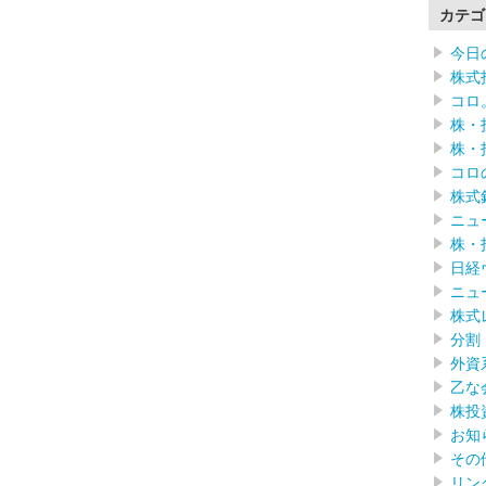
カテゴ
今日
株式
コロ
株・
株・
コロ
株式
ニュ
株・
日経
ニュ
株式
分割
外資
乙な
株投
お知
その
リン