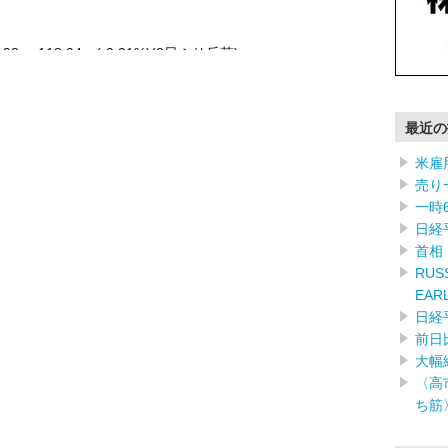
.98 -118.04 (-0.31%)(2日ぶり反落) …………
最近の
米雇
売り
一時
日経
首相
RUSS
EAR
日経
前日
大幅
〈高
ち筋