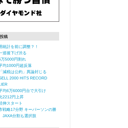
投稿
用統計を前に調整？！
一巡後下げ渋る
6万5000円割れ
平均1000円超反落
「減税は公約」異論封じる
ELL 2000 HITS RECORD
LIER
平均6万6000円台で大引け
比2212円上昇
続伸スタート
市戦略17分野 キーパーソンの勝
〉JAXA分割も選択肢