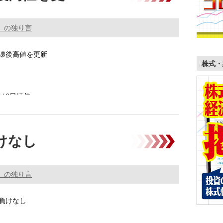
。の独り言
壊後高値を更新
株式・
は6日続伸
（TOPIX）は8日続伸して取引を終えた。
負けなし
。の独り言
は負けなし