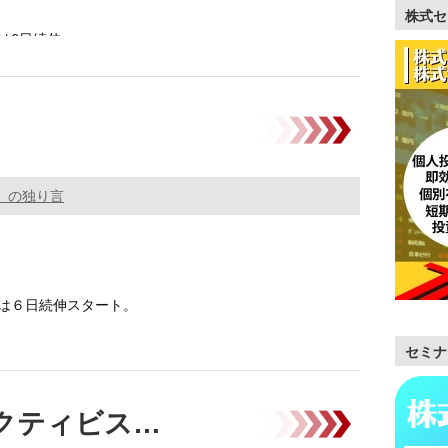
株式セ
は6日続伸。
（TOPIX）は今年負けなし（7営業日）の8連騰。
。の独り言
は６日続伸スタート。
セミナ
プラスではじまり、マイナス圏に一時沈み、再びプラス
…………
クティビス…