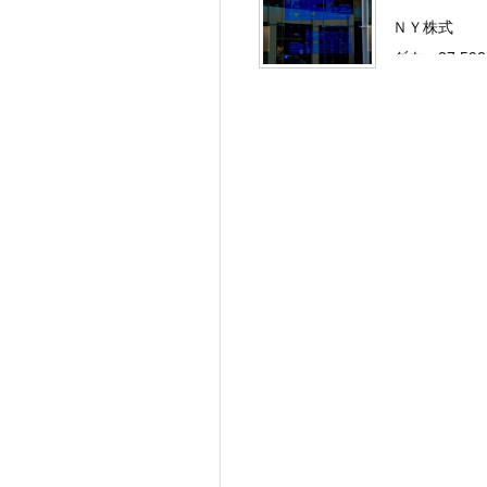
ＮＹ株式
ダウ：37,592