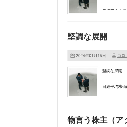
日経平均株価
東証株価指数
堅調な展開
…………
2024年01月15日
コロ
堅調な展開
日経平均株価
寄り付き小幅
圏に切り返 
物言う株主（ア