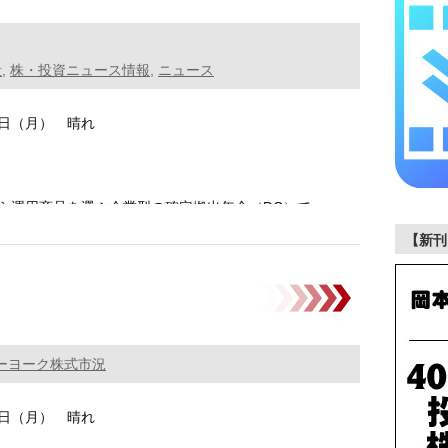
般
,
株・投資ニュース情報
,
ニュース
15日（月） 晴れ
ら運用商品を選ぶ企業型の確定拠出年金（DC）で
資信託の割 …………
【新刊
ーヨーク株式市況
15日（月） 晴れ