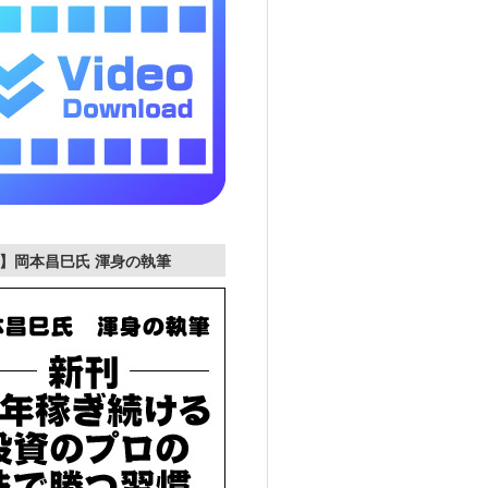
】岡本昌巳氏 渾身の執筆