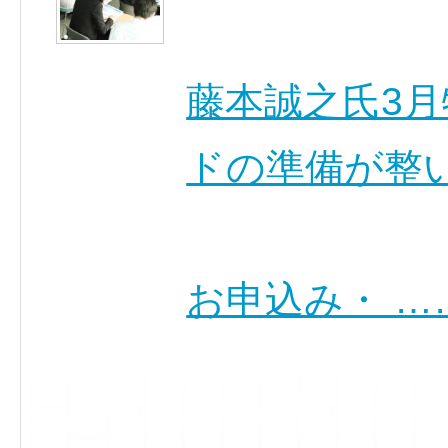
藤本誠之氏3
ドの準備が整
お申込み・ …