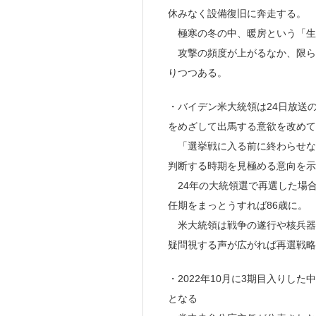
休みなく設備復旧に奔走する。
極寒の冬の中、暖房という「生
攻撃の頻度が上がるなか、限ら
りつつある。
・バイデン米大統領は24日放送の
をめざして出馬する意欲を改めて
「選挙戦に入る前に終わらせな
判断する時期を見極める意向を示
24年の大統領選で再選した場合
任期をまっとうすれば86歳に。
米大統領は戦争の遂行や核兵器
疑問視する声が広がれば再選戦
・2022年10月に3期目入りし
となる