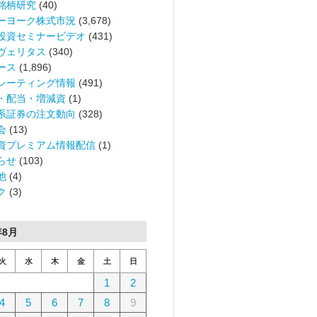
銘柄研究
(40)
ーヨーク株式市況
(3,678)
投資セミナービデオ
(431)
ヴェリタス
(340)
ース
(1,896)
レーティング情報
(491)
・配当・増減資
(1)
系証券の注文動向
(328)
会
(13)
資プレミアム情報配信
(1)
らせ
(103)
他
(4)
ク
(3)
年8月
火
水
木
金
土
日
1
2
4
5
6
7
8
9