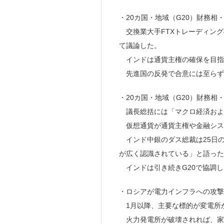
・20カ国・地域（G20）財務相
交換業大手FTXトレーディング
て議論した。
インドは通貨主権の確保を目指
先進国の反発で合意には至らず
・20カ国・地域（G20）財務相
議長総括には「マクロ経済およ
仮想通貨が通貨主権や金融シス
インド中銀のダス総裁は25日
が広く認識されている」と語った
インドは引き続きG20で協調し
・ロシアが電力インフラへの攻
1月以降、主要な標的が変電所
火力発電所が破壊されれば、家