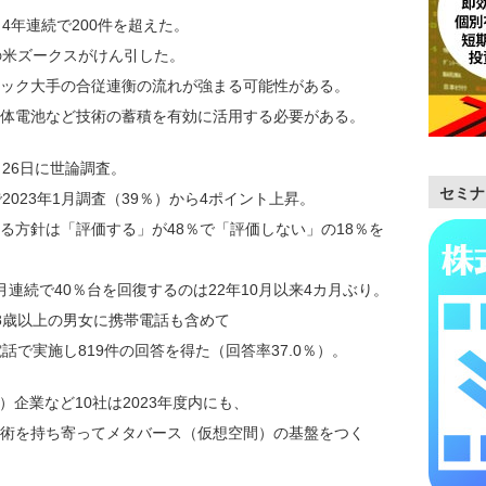
4年連続で200件を超えた。
の米ズークスがけん引した。
ック大手の合従連衡の流れが強まる可能性がある。
体電池など技術の蓄積を有効に活用する必要がある。
26日に世論調査。
セミナ
023年1月調査（39％）から4ポイント上昇。
方針は「評価する」が48％で「評価しない」の18％を
連続で40％台を回復するのは22年10月以来4カ月ぶり。
8歳以上の男女に携帯電話も含めて
で実施し819件の回答を得た（回答率37.0％）。
）企業など10社は2023年度内にも、
術を持ち寄ってメタバース（仮想空間）の基盤をつく