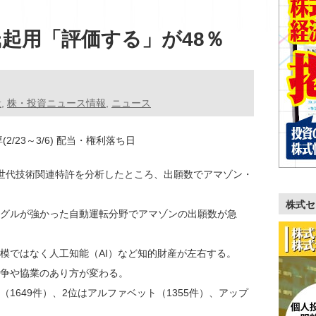
起用「評価する」が48％
般
,
株・投資ニュース情報
,
ニュース
(2/23～3/6) 配当・権利落ち日
世代技術関連特許を分析したところ、出願数でアマゾン・
株式セ
グルが強かった自動運転分野でアマゾンの出願数が急
ではなく人工知能（AI）など知的財産が左右する。
争や協業のあり方が変わる。
649件）、2位はアルファベット（1355件）、アップ