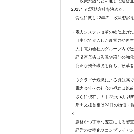
「政策懇談などを通じて連合並
2023年の運動方針を決めた。
労組に関し22年の「政策懇談
・電力システム改革の総仕上げだ
自由化で参入した新電力や再生
大手電力会社のグループ内で送
経済産業省は監視や罰則の強化
公正な競争環境を保ち、改革を
・ウクライナ危機による資源高で
電力会社への社会の視線は以前
さらに現在、大手7社が4月以
岸田文雄首相は24日の物価・賃
く、
厳格かつ丁寧な査定による審査
経営の効率化やコンプライアン