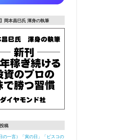
】岡本昌巳氏 渾身の執筆
投稿
日の一言）「寅の日」「ビスコの