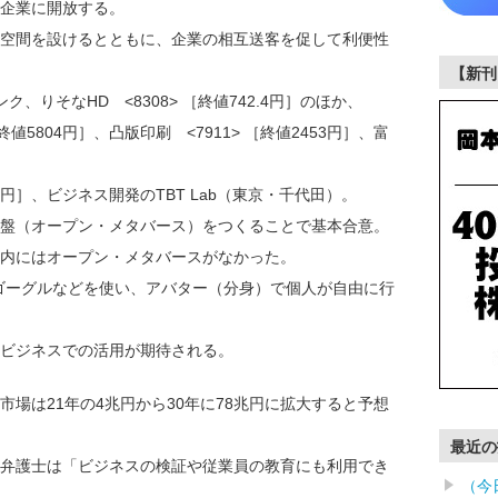
企業に開放する。
空間を設けるとともに、企業の相互送客を促して利便性
【新刊
、りそなHD <8308> ［終値742.4円］のほか、
値5804円］、凸版印刷 <7911> ［終値2453円］、富
、
09円］、ビジネス開発のTBT Lab（東京・千代田）。
盤（オープン・メタバース）をつくることで基本合意。
内にはオープン・メタバースがなかった。
ゴーグルなどを使い、アバター（分身）で個人が自由に行
ビジネスでの活用が期待される。
場は21年の4兆円から30年に78兆円に拡大すると予想
最近の
弁護士は「ビジネスの検証や従業員の教育にも利用でき
（今