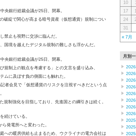
10
17
・中央銀行総裁会議が25日、閉幕。
24
の破綻で関心が高まる暗号資産（仮想通貨）規制につい
31
し禁止も視野に交渉に臨んだ。
« 7月
、国境を越えたデジタル規制の難しさも浮かんだ。
月別一
・中央銀行総裁会議が25日、閉幕。
202
び規制上の観点を考慮する」との文言を盛り込み、
202
テムに及ぼす負の側面にも触れた。
202
の記者会見で「仮想通貨のリスクを注視すべきだという点
202
。
202
202
た規制強化を目指しており、先進国との綱引きは続く。
202
202
撃を続けている。
202
から発電所へと変わった。
202
庭への暖房供給も止まるため、ウクライナの電力会社は
202