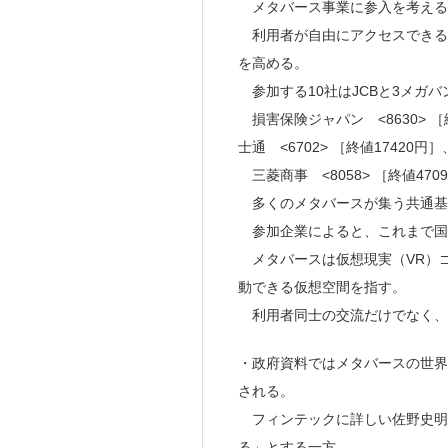
メタバース事業に参入を考える
利用者が自由にアクセスできる
を高める。
参加する10社はJCBと3メガバンク
損害保険ジャパン <8630> ［終
士通 <6702> ［終値17420円］
三菱商事 <8058> ［終値47
多くのメタバースが集う共通基
参加企業によると、これまで国
メタバースは仮想現実（VR）
動できる仮想空間を指す。
利用者同士の交流だけでなく、
・政府資料ではメタバースの世界市
される。
フィンテックに詳しい佐野史明
る」とする一方、