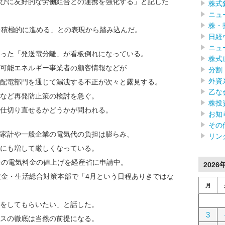
びに友好的な労働組合との連携を強化する」と記した
株式
ニュ
株・
を積極的に進める」との表現から踏み込んだ。
日経
ニュ
った「発送電分離」が看板倒れになっている。
株式
可能エネルギー事業者の顧客情報などが
分割
外資
配電部門を通じて漏洩する不正が次々と露見する。
乙な
など再発防止策の検討を急ぐ。
株投
仕切り直せるかどうかが問われる。
お知
その
家計や一般企業の電気代の負担は膨らみ、
リン
にも増して厳しくなっている。
降の電気料金の値上げを経産省に申請中。
2026
金・生活総合対策本部で「4月という日程ありきではな
月
をしてもらいたい」と話した。
3
スの徹底は当然の前提になる。