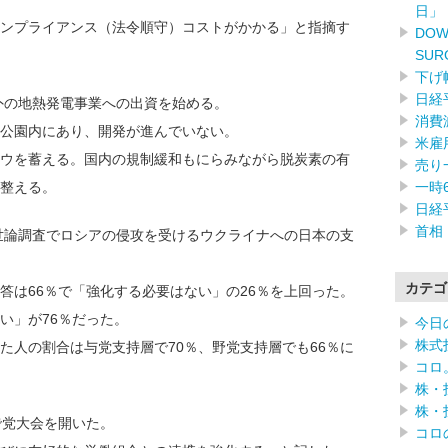
日」
ンプライアンス（法令順守）コストがかかる」と指摘す
DOW
SUR
下げ
日経
海外の地熱発電事業への出資を始める。
消費
公園内にあり、開発が進んでいない。
米雇
ウを蓄える。国内の規制緩和もにらみながら脱炭素の有
売り
一時
整える。
日経
首相
の世論調査でロシアの侵攻を受けるウクライナへの日本の支
カテゴ
は66％で「強化する必要はない」の26％を上回った。
い」が76％だった。
今日
株式
人の割合は与党支持層で70％、野党支持層でも66％に
コロ
株・
株・
で党大会を開いた。
コロ