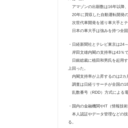
アマゾンの出願数は16年以降、
20年に買収した自動運転開発
次世代車開発を巡り車大手とテ
日本の車大手は強みを持つ全固
・日経新聞社とテレビ東京は24～
岸田文雄内閣の支持率は43％で2
日銀総裁に植田和男氏を起用する
上回った。
内閣支持率が上昇するのは2カ月
調査は日経リサーチが全国の1
乱数番号（RDD）方式による電話
・国内の金融機関やIT（情報技術
本人認証やデータ管理などの技
る。