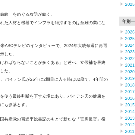
202
命線」をめぐる攻防が続く。
年別一
れた人材と機器でインフラを維持するのは至難の業にな
2026
2025
2024
米ABCテレビのインタビューで、2024年大統領選に再選
2023
示した。
2022
ければならないことが多くある」と述べ、立候補を最終
2021
した。
2020
2019
、バイデン氏が25年に2期目に入る時は82歳で、4年間の
2018
2017
を使う最終判断を下す立場にあり、バイデン氏の健康を
2016
略にも影落とす。
2015
2014
2013
た中国共産党の習近平総書記のもとで新たな「官房長官」役
2012
2011