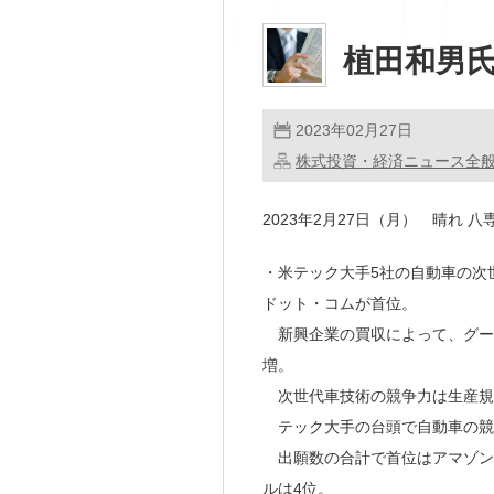
植田和男氏
2023年02月27日
株式投資・経済ニュース全
2023年2月27日（月） 晴れ 八専
・米テック大手5社の自動車の次
ドット・コムが首位。
新興企業の買収によって、グー
増。
次世代車技術の競争力は生産規模
テック大手の台頭で自動車の競
出願数の合計で首位はアマゾン（1
ルは4位。