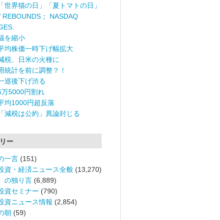
「世界猫の日」「夏トマトの日」
 REBOUNDS； NASDAQ
GES.
幅を縮小
平均株価一時下げ幅拡大
減税、日米の火種に
用統計を前に調整？！
一巡後下げ渋る
6万5000円割れ
平均1000円超反落
「減税は公約」異論封じる
リー
の一言
(151)
投資・経済ニュース全般
(13,270)
。の独り言
(6,889)
投資セミナー
(790)
投資ニュース情報
(2,854)
の朝
(59)