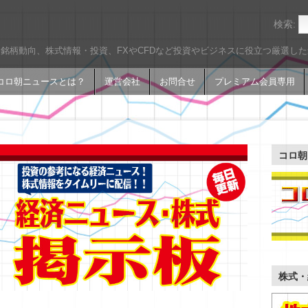
検索:
銘柄動向、株式情報・投資、FXやCFDなど投資やビジネスに役立つ厳選し
コロ朝ニュースとは？
運営会社
お問合せ
プレミアム会員専用
コロ朝
株式・