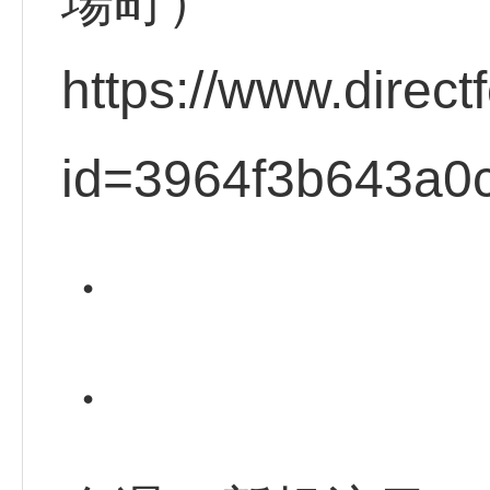
場町）
https://www.direct
id=3964f3b643a0
・
・