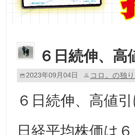
６日続伸、高
2023年09月04日
コロ。の独り
６日続伸、高値引
日経平均株価は６