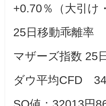
+0.70％（大引
25日移動乖離率 +
マザーズ指数 25
ダウ平均CFD 348
SQ値：32013円8