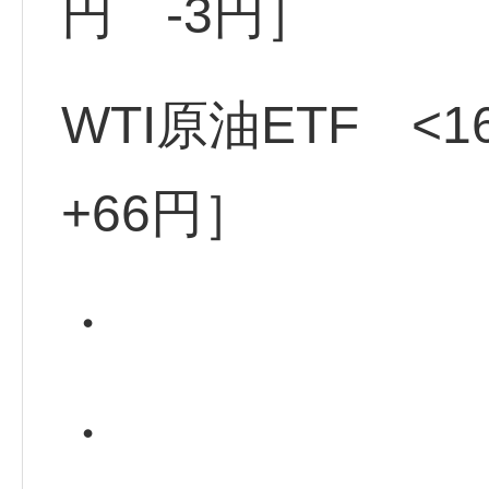
円 -3円］
WTI原油ETF <1
+66円］
・
・