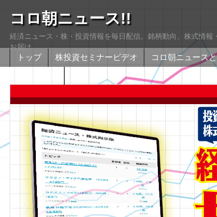
コロ朝ニュース!!
経済ニュース・株・投資情報を毎日配信。銘柄動向、株式情報・
お届け
トップ
株投資セミナービデオ
コロ朝ニュースと
株式掲示版