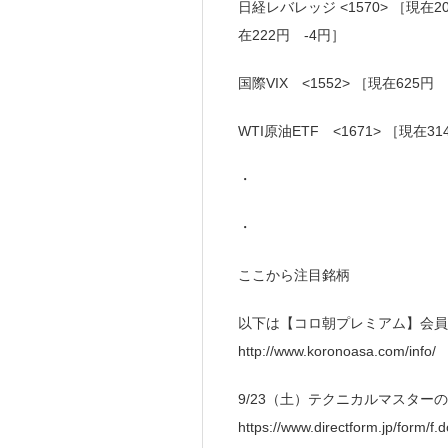
日経レバレッジ <1570> ［現在2
在222円 -4円］
国際VIX <1552> ［現在625円
WTI原油ETF <1671> ［現在3
・
・
ここから注目銘柄
以下は【コロ朝プレミアム】会員
http://www.koronoasa.com/info/
9/23（土）テクニカルマスタ
https://www.directform.jp/form/