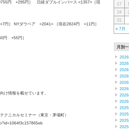
0755円 +295円］ 日経ダブルインバース <1357>［現
17
24
31
 +7円］ NYダウベア <2041> ［現在2824円 +11円］
« 7月
140円 +55円］
月別一
202
202
202
202
202
202
向け情報を載せています。
202
202
202
202
ーのテクニカルセミナー（東京・茅場町）
202
f.do?id=1064f3c157865eb
202