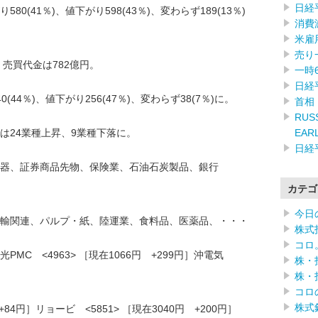
日経
0(41％)、値下がり598(43％)、変わらず189(13％)
消費
米雇
売り
、売買代金は782億円。
一時
日経
44％)、値下がり256(47％)、変わらず38(7％)に。
首相
RUSS
EAR
は24業種上昇、9業種下落に。
日経
器、証券商品先物、保険業、石油石炭製品、銀行
カテゴ
今日
輸関連、パルプ・紙、陸運業、食料品、医薬品、・・・
株式
コロ
MC <4963> ［現在1066円 +299円］沖電気
株・
株・
コロ
株式
+84円］リョービ <5851> ［現在3040円 +200円］