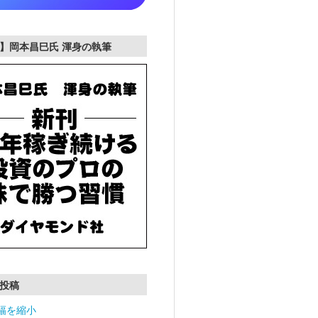
】岡本昌巳氏 渾身の執筆
投稿
幅を縮小