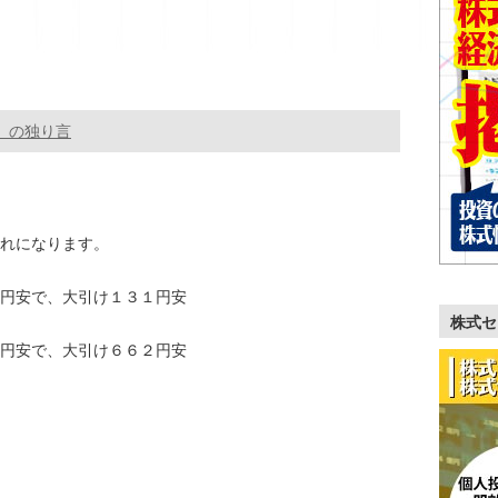
。の独り言
荒れになります。
３円安で、大引け１３１円安
株式セ
４円安で、大引け６６２円安