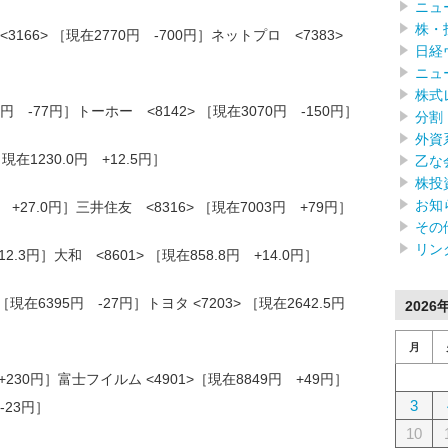
ニュ
株・
66> ［現在2770円 -700円］ネットプロ <7383>
日経
ニュ
株式
5円 -77円］トーホー <8142> ［現在3070円 -150円］
分割
外資
現在1230.0円 +12.5円］
乙な
株投
お知
円 +27.0円］三井住友 <8316> ［現在7003円 +79円］
その
リン
12.3円］大和 <8601> ［現在858.8円 +14.0円］
現在6395円 -27円］トヨタ <7203> ［現在2642.5円
2026
月
 +230円］富士フイルム <4901>［現在8849円 +49円］
3
-23円］
10