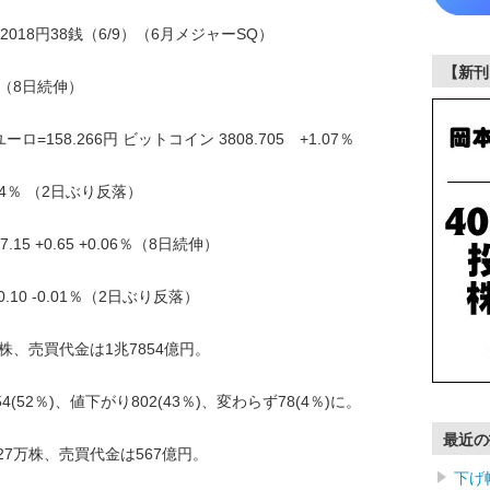
32018円38銭（6/9）（6月メジャーSQ）
【新刊
65％ （8日続伸）
ロ=158.266円 ビットコイン 3808.705 +1.07％
0.04％ （2日ぶり反落）
5 +0.65 +0.06％（8日続伸）
.10 -0.01％（2日ぶり反落）
株、売買代金は1兆7854億円。
52％)、値下がり802(43％)、変わらず78(4％)に。
最近の
27万株、売買代金は567億円。
下げ