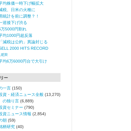
平均株価一時下げ幅拡大
減税、日米の火種に
用統計を前に調整？！
一巡後下げ渋る
6万5000円割れ
平均1000円超反落
「減税は公約」異論封じる
ELL 2000 HITS RECORD
LIER
平均6万6000円台で大引け
リー
の一言
(150)
投資・経済ニュース全般
(13,270)
。の独り言
(6,889)
投資セミナー
(790)
投資ニュース情報
(2,854)
の朝
(59)
銘柄研究
(40)