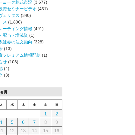
ーヨーク株式市況
(3,677)
投資セミナービデオ
(431)
ヴェリタス
(340)
ース
(1,896)
レーティング情報
(491)
・配当・増減資
(1)
系証券の注文動向
(328)
会
(13)
資プレミアム情報配信
(1)
らせ
(103)
他
(4)
ク
(3)
年8月
火
水
木
金
土
日
1
2
4
5
6
7
8
9
11
12
13
14
15
16