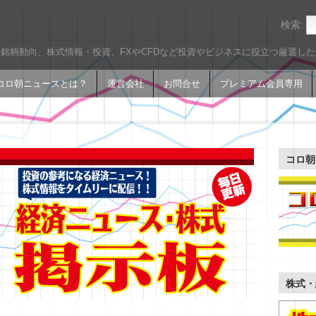
検索:
銘柄動向、株式情報・投資、FXやCFDなど投資やビジネスに役立つ厳選し
コロ朝ニュースとは？
運営会社
お問合せ
プレミアム会員専用
コロ朝
株式・