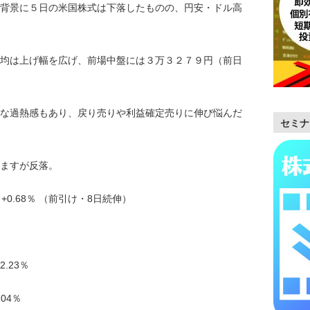
背景に５日の米国株式は下落したものの、円安・ドル高
均は上げ幅を広げ、前場中盤には３万３２７９円（前日
な過熱感もあり、戻り売りや利益確定売りに伸び悩んだ
セミナ
ますが反落。
72 +0.68％ （前引け・8日続伸）
.23％
.04％