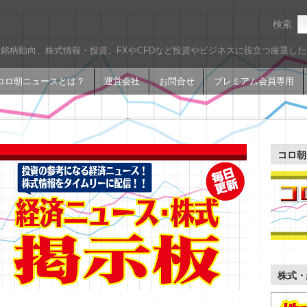
検索:
銘柄動向、株式情報・投資、FXやCFDなど投資やビジネスに役立つ厳選し
コロ朝ニュースとは？
運営会社
お問合せ
プレミアム会員専用
コロ朝
株式・