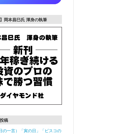
】岡本昌巳氏 渾身の執筆
投稿
日の一言）「寅の日」「ビスコの