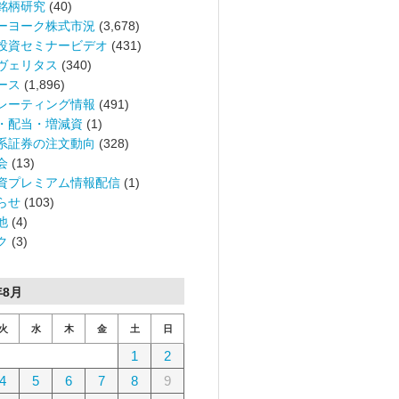
銘柄研究
(40)
ーヨーク株式市況
(3,678)
投資セミナービデオ
(431)
ヴェリタス
(340)
ース
(1,896)
レーティング情報
(491)
・配当・増減資
(1)
系証券の注文動向
(328)
会
(13)
資プレミアム情報配信
(1)
らせ
(103)
他
(4)
ク
(3)
年8月
火
水
木
金
土
日
1
2
4
5
6
7
8
9