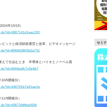
24年10/19）
m/f.do?id=5867141d1eac193
セミナ
ンピックと経済財政運営と改革、ビデオメッセージ
m/f.do?id=806663803b2a731
考えて仕込むとき 半導体とバイオとノーベル賞
m/f.do?id=6566edfc7c0e4b7
10/5開催分）
m/f.do?id=446701b7a91ae1e
11/9開催分）
/f.do?id=40672fdffedc83b