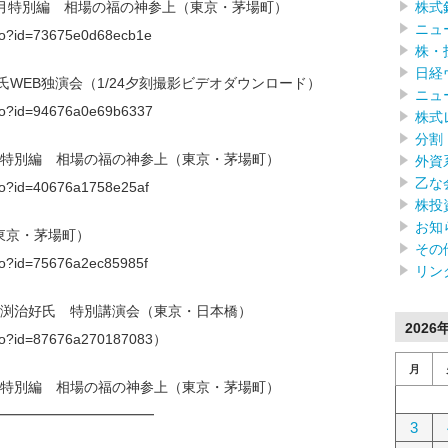
株式
1月特別編 相場の福の神参上（東京・茅場町）
ニュ
f.do?id=73675e0d68ecb1e
株・
日経
明氏WEB独演会（1/24夕刻撮影ビデオダウンロード）
ニュ
f.do?id=94676a0e69b6337
株式
分割
2月特別編 相場の福の神参上（東京・茅場町）
外資
乙な
f.do?id=40676a1758e25af
株投
お知
東京・茅場町）
その
f.do?id=75676a2ec85985f
リン
】馬渕治好氏 特別講演会（東京・日本橋）
2026
/f.do?id=87676a270187083）
月
3月特別編 相場の福の神参上（東京・茅場町）
━━━━━━━━━━━━
3