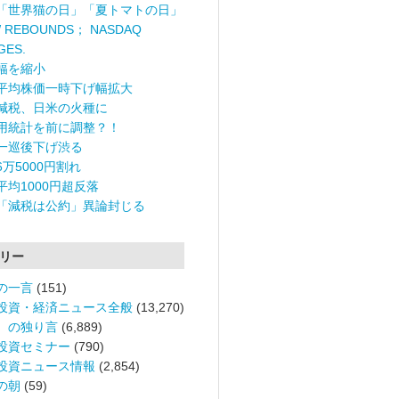
「世界猫の日」「夏トマトの日」
 REBOUNDS； NASDAQ
GES.
幅を縮小
平均株価一時下げ幅拡大
減税、日米の火種に
用統計を前に調整？！
一巡後下げ渋る
6万5000円割れ
平均1000円超反落
「減税は公約」異論封じる
リー
の一言
(151)
投資・経済ニュース全般
(13,270)
。の独り言
(6,889)
投資セミナー
(790)
投資ニュース情報
(2,854)
の朝
(59)