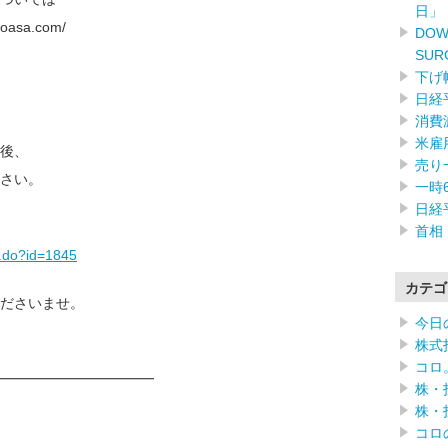
日」
asa.com/
DOW
SUR
下げ
日経
消費
米雇
後、
売り
さい。
一時
日経
首相
/f.do?id=1845
カテゴ
ださいませ。
今日
株式
コロ
━━━━━━━━━━━━
株・
株・
コロ