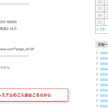
10
————————–
17
24
31
OF INVESTMENT NEWS
新宿区高田馬場2-14-5
« 7月
月別一
sa.com/?page_id=30
202
————————–
202
202
らから
202
202
202
202
202
202
202
202