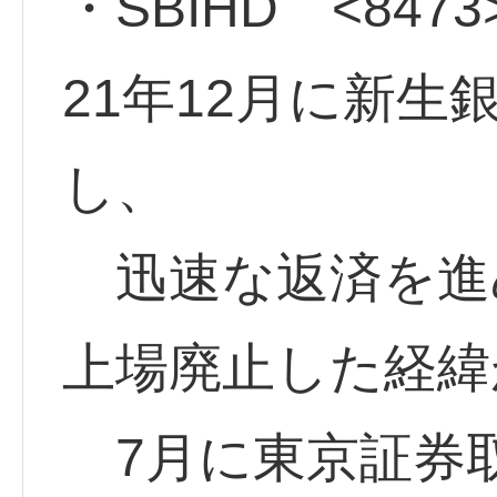
・SBIHD <847
21年12月に新生
し、
迅速な返済を進め
上場廃止した経緯
7月に東京証券