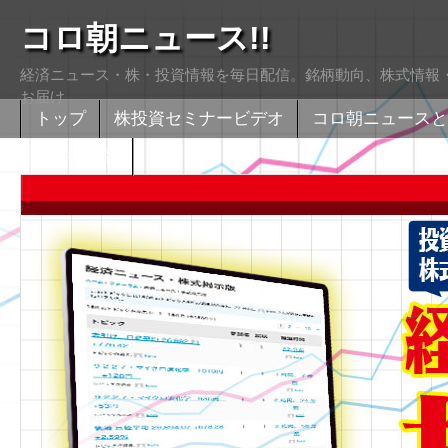
コロ朝ニュース!!
経済ニュース・株・投資情報を毎日配信。銘柄動向、株式情報・
お届け
トップ
株投資セミナービデオ
コロ朝ニュースと
株式掲示版