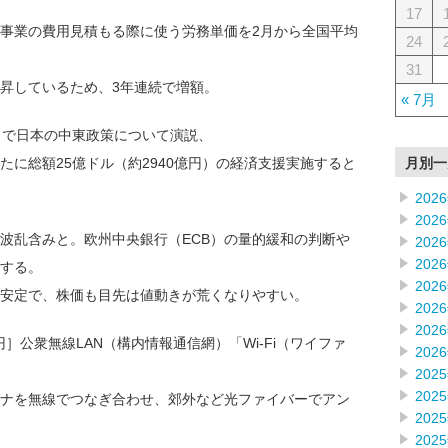
17
事業の費用見積もる際に使う労務単価を2月から全国平均
24
31
昇しているため、3年連続で増額。
« 7月
ロで日本の中東政策について演説、
月別一
に総額25億ドル（約2940億円）の経済支援実施すると
202
202
波乱含みと。欧州中央銀行（ECB）の量的緩和の判断や
202
202
する。
202
安定で、株価も目先は値動きが荒くなりやすい。
202
202
2円］公衆無線LAN（構内情報通信網）「Wi-Fi（ワイファ
202
202
202
ナを無線でつなぎ合わせ、郊外など光ファイバーでアン
202
202