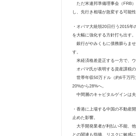
ただ米連邦準備理事会（FRB）
し、先行き相場が急変する可能性
・オバマ大統領20日行う201
を大幅に強化する方針打ち出す。
銀行がやみくもに債務膨らませ
す。
米経済格差是正する一方で、ウ
オバマ氏が表明する資産課税の
世帯年収50万ドル（約6千万円
20%から28%へ。
中間層のキャピタルゲインは夫婦
・香港に上場する中国の不動産開
止めた影響。
大手開発業者が利払い不能、他
との関連も指摘、リスクに敏感に