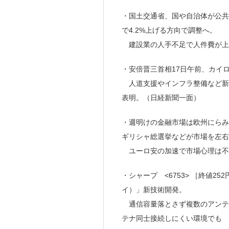
・国土交通省、国や自治体が公共
で4.2%上げる方向で調整へ。
建設業の人手不足で人件費が上
・安倍晋三首相17日午前、カイ
人道支援やインフラ整備など新た
表明。（日経新聞一面）
・週明けの金融市場は欧州にらみ
ギリシャ総選挙などが市場を左右
ユーロ安の加速で市場心理は不
・シャープ <6753> ［終値25
イ）」新技術開発。
通信容量落とさず複数のアンテ
テナ同士接続しにくい環境でも