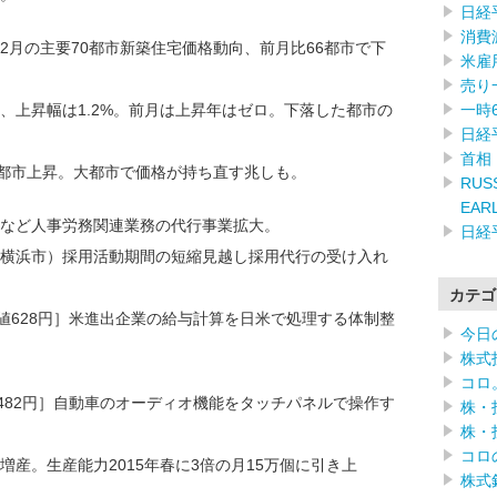
日経
消費
年12月の主要70都市新築住宅価格動向、前月比66都市で下
米雇
。
売り
一時
上昇幅は1.2%。前月は上昇年はゼロ。下落した都市の
日経
首相
都市上昇。大都市で価格が持ち直す兆しも。
RUSS
EAR
など人事労務関連業務の代行事業拡大。
日経
横浜市）採用活動期間の短縮見越し採用代行の受け入れ
カテゴ
終値628円］米進出企業の給与計算を日米で処理する体制整
今日
株式
コロ
終値482円］自動車のオーディオ機能をタッチパネルで操作す
株・
株・
コロ
産。生産能力2015年春に3倍の月15万個に引き上
株式