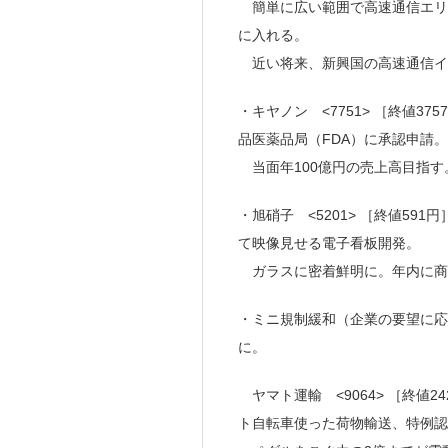
簡単に広い範囲で高速通信エリ
に入れる。
近い将来、新興国の高速通信イ
・キヤノン <7751> ［終値3
品医薬品局（FDA）に承認申請。
当面年100億円の売上高目指す
・旭硝子 <5201> ［終値5
て映像見せる電子看板開発。
ガラスに密着鮮明に。年内に商
・ミニ規制緩和（企業の要望に応
に。
ヤマト運輸 <9064> ［終値24
ト自転車使った荷物輸送、特例認