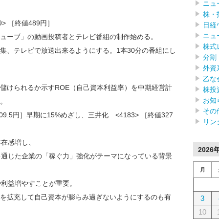
ニュ
株・
> ［終値489円］
日経
ニュ
ューブ」の動画投稿者とテレビ番組の制作始める。
株式
、テレビで放送出来るようにする。1本30分の番組にし
分割
外資
乙な
儲けられるか示すROE（自己資本利益率）を中期経営計
株投
お知
。
その
09.5円］早期に15%めざし、三井化 <4183> ［終値327
リン
存在感増し、
2026
を通じた企業の「稼ぐ力」強化がテーマになっている背景
月
や利益増やすことが重要。
を拡充して自己資本が膨らみ過ぎないようにするのも有
3
10