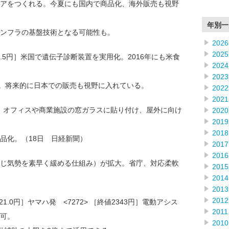
アをつくれる。今夏にも国内で商品化、海外販売も視野
年別一
ンフラの基盤技術となる可能性も。
2026
2025
757.5円］米国で遺伝子診断装置を実用化。2016年にも米食
2024
2023
。将来的に日本での販売も視野に入れている。
2022
2021
91円］オフィスや商業施設の窓ガラスに貼り付け、屋外に向け
2020
2019
2018
品化。（18日 日経新聞）
2017
2016
じ気勢を素早く緩める仕組み）が拡大。省庁、対応柔軟
2015
2014
2013
2012
21.0円］ヤマハ発 <7272> ［終値2343円］電動アシス
2011
可。
2010