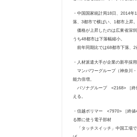
・中国国家統計局18日、2014
落、3都市で横ばい、1都市上昇
価格が上昇したのは広東省深圳、
うち48都市は下落幅縮小。
前年同期比では68都市下落、2
・人材派遣大手が企業の新卒採用
マンパワーグループ（神奈川・
能力倍増。
パソナグループ <2168> ［
える。
・信越ポリマー <7970> ［
る際に使う電子部材
「タッチスイッチ」中国工場で増
げ。