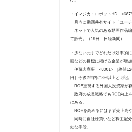
・イマジカ・ロボットHD <6879
月内に動画共有サイト「ユーチ
ネットで人気のある動画作品編集
て販売。（19日 日経新聞）
・少ない元手でどれだけ効率的に
画などの目標に掲げる企業が増加
伊藤忠商事 <8001> ［終値12
円］今後2年内に8%以上と明記。
ROE重視する外国人投資家が
政府の成長戦略でもROE向上
にある。
ROEを高めるにはまず売上高
同時に自社株買いなど株主配分
効な手段。