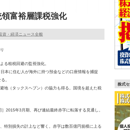
統領富裕層課税強化
投資・経済ニュース全般
曇り
よる租税回避の監視強化。
て日本に住む人が海外に持つ預金などの口座情報を捕捉
せる。
株式セ
避地（タックスヘブン）の協力も得る。国境を超えた税
52円］2015年3月期、再び連結最終赤字に転落する見通し。
、特別損失の計上など響く。赤字は数百億円規模に上る