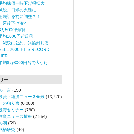
平均株価一時下げ幅拡大
減税、日米の火種に
用統計を前に調整？！
一巡後下げ渋る
6万5000円割れ
平均1000円超反落
「減税は公約」異論封じる
ELL 2000 HITS RECORD
LIER
平均6万6000円台で大引け
リー
の一言
(150)
投資・経済ニュース全般
(13,270)
。の独り言
(6,889)
投資セミナー
(790)
投資ニュース情報
(2,854)
の朝
(59)
銘柄研究
(40)