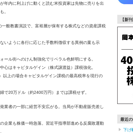
が年内に利上げに動くと読む米投資家は先物に売りを出
も。
【新刊
5年の一般教書演説で、富裕層が保有する株式などの資産課税
ないように各行に応じた手数料徴収する異例の案も示
ォール街へのけん制強化でリベラル色鮮明にする。
中心はキャピタルゲイン（株式譲渡益）課税強化。
）以上の場合キャピタルゲイン課税の最高税率を現行の
で20万ドル（約2400万円）までは課税せず。
発業者の一部に経営不安広がる。当局が不動産販売差し
最近の
の企業も株価一時急落。習近平指導部進める反腐敗運動
下げ
。