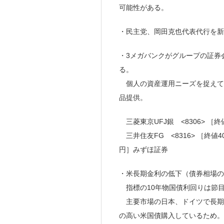
可能性がある。
・民主党、岡田克也代表代行を新
・3メガバンクがグループの証券
る。
個人の資産運用ニーズを捉えて
品提供。
三菱東京UFJ銀 <8306> ［
三井住友FG <8316> ［終値40
円］みずほ証券
・米長期金利の低下（債券相場の
指標の10年物国債利回りは節目
主要市場の日本、ドイツで長期
の高い米国債購入しているため。