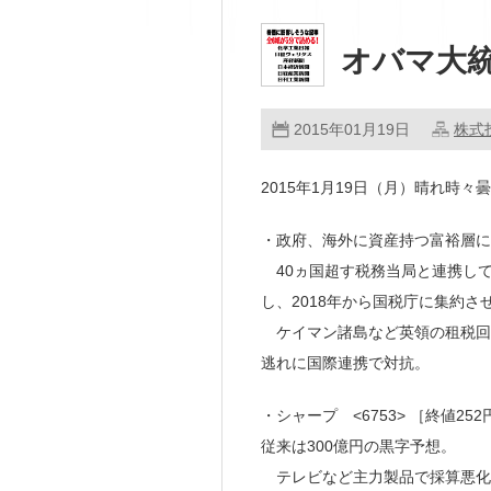
オバマ大
2015年01月19日
株式
2015年1月19日（月）晴れ時々
・政府、海外に資産持つ富裕層に
40ヵ国超す税務当局と連携し
し、2018年から国税庁に集約さ
ケイマン諸島など英領の租税回
逃れに国際連携で対抗。
・シャープ <6753> ［終値2
従来は300億円の黒字予想。
テレビなど主力製品で採算悪化