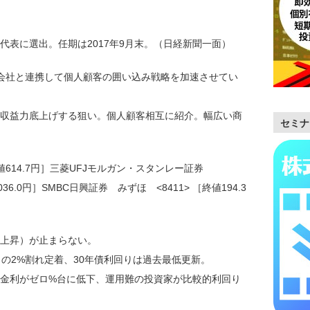
代表に選出。任期は2017年9月末。（日経新聞一面）
会社と連携して個人顧客の囲い込み戦略を加速させてい
収益力底上げする狙い。個人顧客相互に紹介。幅広い商
セミナ
終値614.7円］三菱UFJモルガン・スタンレー証券
36.0円］SMBC日興証券 みずほ <8411> ［終値194.3
上昇）が止まらない。
の2%割れ定着、30年債利回りは過去最低更新。
金利がゼロ%台に低下、運用難の投資家が比較的利回り