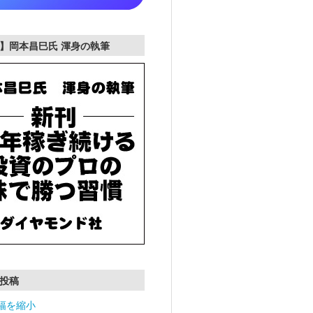
】岡本昌巳氏 渾身の執筆
投稿
幅を縮小