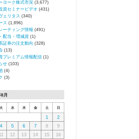
ーヨーク株式市況
(3,677)
投資セミナービデオ
(431)
ヴェリタス
(340)
ース
(1,896)
レーティング情報
(491)
・配当・増減資
(1)
系証券の注文動向
(328)
会
(13)
資プレミアム情報配信
(1)
らせ
(103)
他
(4)
ク
(3)
年8月
火
水
木
金
土
日
1
2
4
5
6
7
8
9
11
12
13
14
15
16