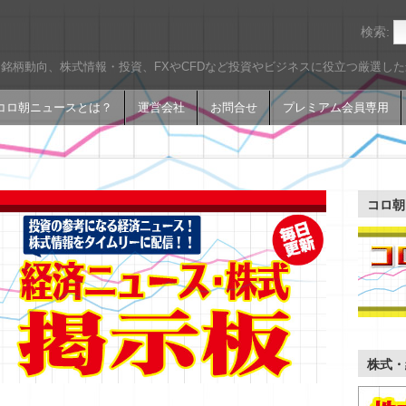
検索:
銘柄動向、株式情報・投資、FXやCFDなど投資やビジネスに役立つ厳選し
コロ朝ニュースとは？
運営会社
お問合せ
プレミアム会員専用
コロ朝
株式・