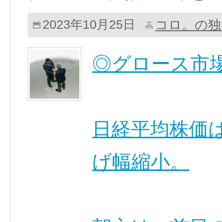
コロ。の独
2023年10月25日
◎グロース市
日経平均株価
げ幅縮小。