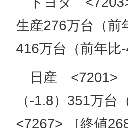
トヨタ <7203
生産276万台（前
416万台（前年比-
日産 <7201> 
（-1.8）351万
<7267> ［終値2