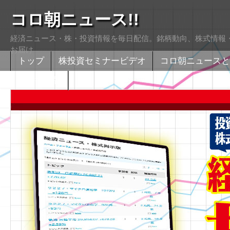
コロ朝ニュース!!
経済ニュース・株・投資情報を毎日配信。銘柄動向、株式情報・
お届け
トップ
株投資セミナービデオ
コロ朝ニュースと
株式掲示版