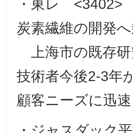
・東レ <3402>
炭素繊維の開発へ
上海市の既存研
技術者今後2-3
顧客ニーズに迅速
・ジャスダック平