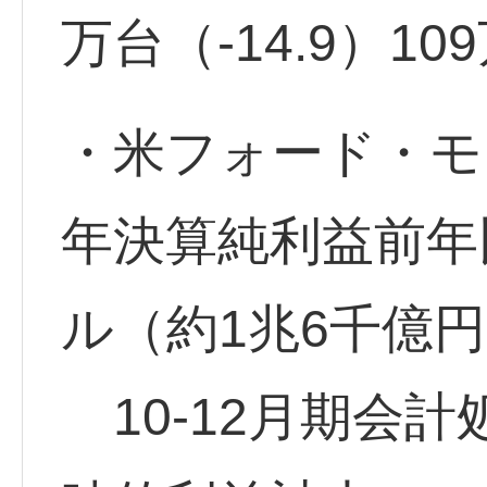
万台（-14.9）10
・米フォード・モー
年決算純利益前年比
ル（約1兆6千億
10-12月期会計