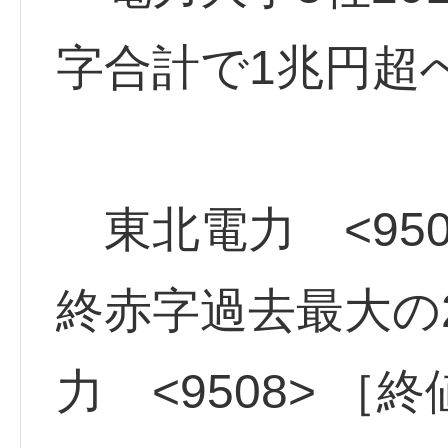
字合計で1兆円超
東北電力 <950
終赤字過去最大の2
力 <9508> ［終