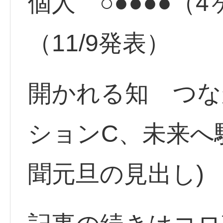
個人 ○●●●●（
（11/9発表）
開かれる知 つな
ションC、未来へ駆
聞元旦の見出し)