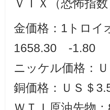
ＶＩＸ（恐怖指数
金価格：1トロイ
1658.30 -1.80
ニッケル価格：ＵＳ
銅価格：ＵＳ＄3
ＷＴＩ原油先物：88