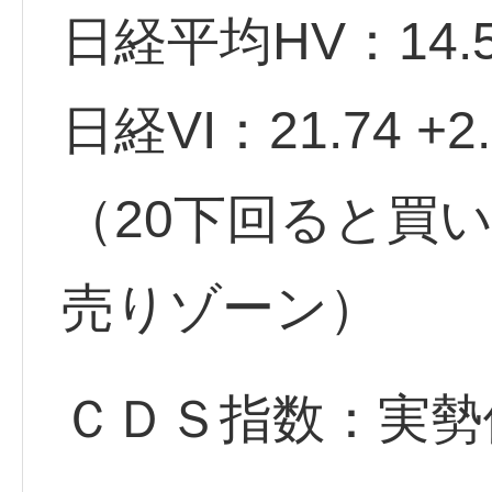
日経平均HV：14.
日経VI：21.74 +2.
（20下回ると買
売りゾーン）
ＣＤＳ指数：実勢価格 