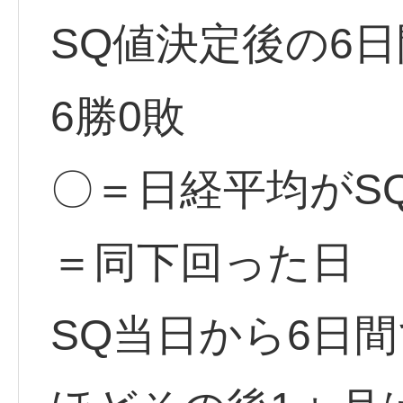
SQ値決定後の6
6勝0敗
〇＝日経平均がS
＝同下回った日
SQ当日から6日