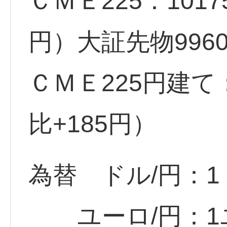
ＣＭＥ225：101
円）大証先物996
ＣＭＥ225円建て
比+185円）
為替 ドル/円：1ド
ユーロ/円：1ユー