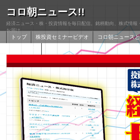
コロ朝ニュース!!
経済ニュース・株・投資情報を毎日配信。銘柄動向、株式情報・
お届け
トップ
株投資セミナービデオ
コロ朝ニュースと
株式掲示版