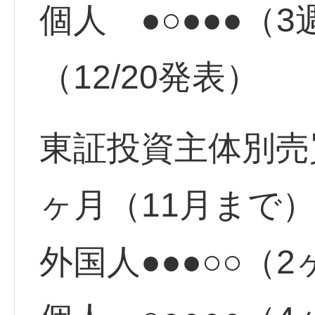
個人 ●○●●●（
（12/20発表）
東証投資主体別売
ヶ月（11月まで
外国人●●●○○（