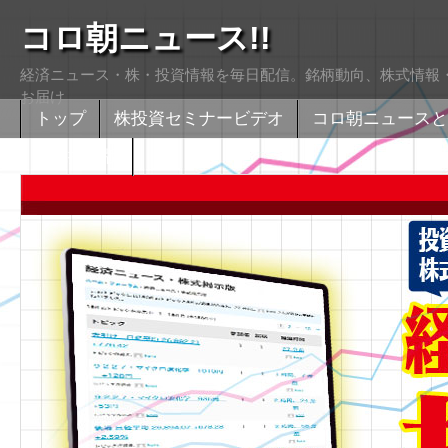
コロ朝ニュース!!
経済ニュース・株・投資情報を毎日配信。銘柄動向、株式情報・
お届け
トップ
株投資セミナービデオ
コロ朝ニュースと
株式掲示版