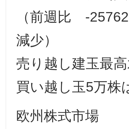
（前週比 -257
減少）
売り越し建玉最高水準
買い越し玉5万株
欧州株式市場