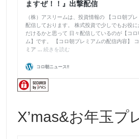
X’mas&お年玉