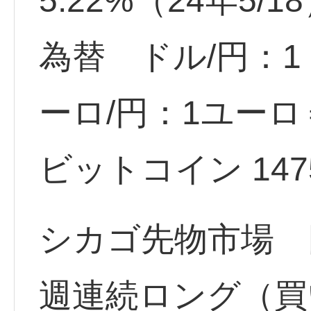
5.22%（24年5/1
為替 ドル/円：1ド
ーロ/円：1ユーロ＝
ビットコイン 14759
シカゴ先物市場 円
週連続ロング（買い