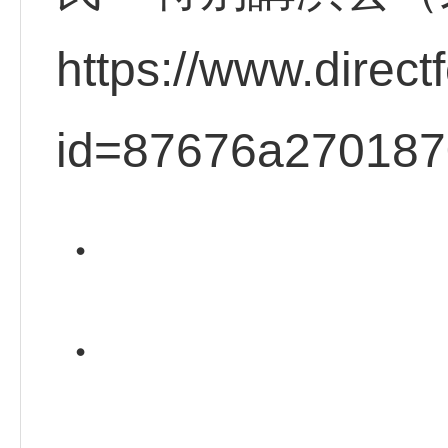
https://www.direct
id=87676a27018
・
・