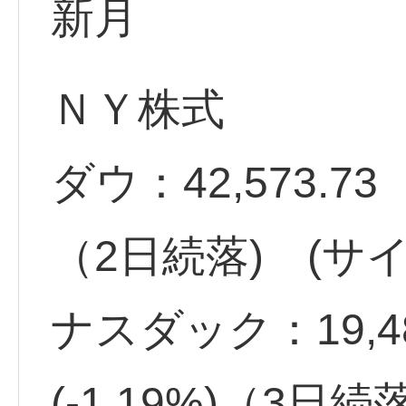
新月
ＮＹ株式
ダウ：42,573.73 -
（2日続落) (サイ
ナスダック：19,48
(-1.19%)（3日