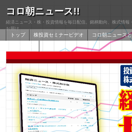
コロ朝ニュース!!
経済ニュース・株・投資情報を毎日配信。銘柄動向、株式情報・
お届け
トップ
株投資セミナービデオ
コロ朝ニュースと
株式掲示版